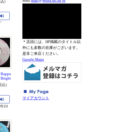
Mail:
rnat[@]nona.dti.ne.jp
税込)
"
＊店頭には、HP掲載のタイトル以
外にも多数の在庫がございます。
是非ご来店ください。
Google Maps
 Rappa
 Bright
税込)
マイアカウント
93年DJ