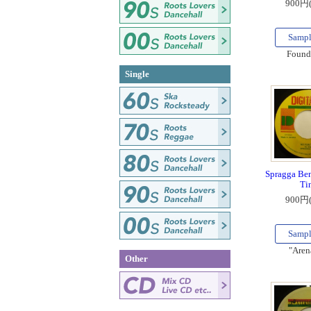
900円
Samp
Found
Single
Spragga Ben
Ti
900円
Samp
"Arena
Other