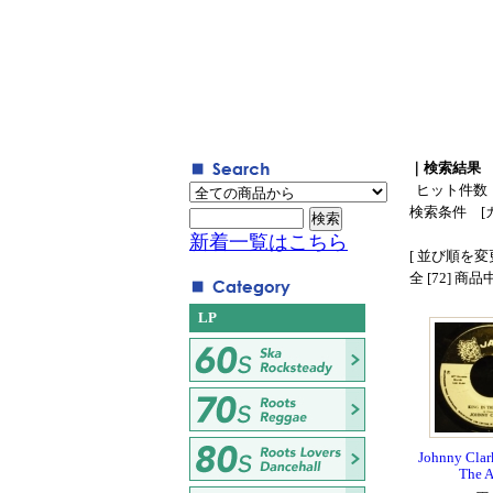
｜検索結果
ヒット件数
検索条件 [
新着一覧はこちら
[ 並び順を変更
全 [72] 商
LP
Johnny Clark
The A