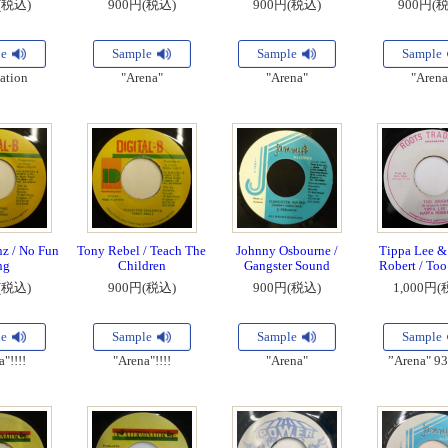
(税込)
900円(税込)
900円(税込)
900円(
le
Sample
Sample
Sample
ation
"Arena"
"Arena"
"Arena
z / No Fun
Tony Rebel / Teach The
Johnny Osbourne /
Tippa Lee &
ng
Children
Gangster Sound
Robert / Too
(税込)
900円(税込)
900円(税込)
1,000円(
le
Sample
Sample
Sample
"!!!!
"Arena"!!!!
"Arena"
”Arena" 