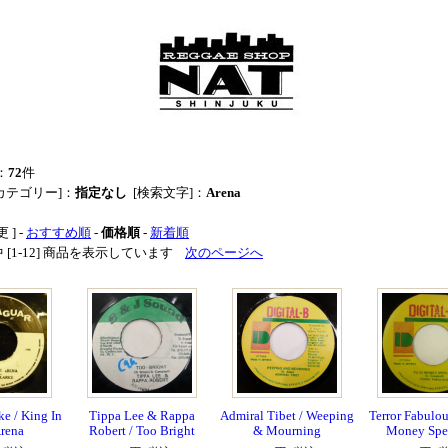
：
72
件
カテゴリー]：
指定なし
[検索文字]：
Arena
 ] -
おすすめ順
-
価格順
-
新着順
品中 [1-12] 商品を表示しています
次のページへ
e / King In
Tippa Lee & Rappa
Admiral Tibet / Weeping
Terror Fabulou
rena
Robert / Too Bright
& Mourning
Money Spe