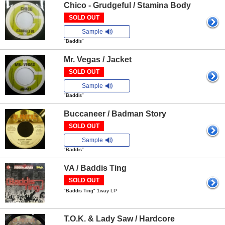
Chico - Grudgeful / Stamina Body
SOLD OUT
Sample
"Baddis"
Mr. Vegas / Jacket
SOLD OUT
Sample
"Baddis"
Buccaneer / Badman Story
SOLD OUT
Sample
"Baddis"
VA / Baddis Ting
SOLD OUT
"Baddis Ting" 1way LP
T.O.K. & Lady Saw / Hardcore