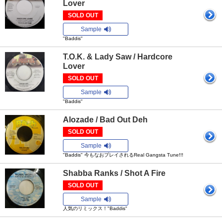
Lover
SOLD OUT
Sample
"Baddis"
T.O.K. & Lady Saw / Hardcore
Lover
SOLD OUT
Sample
"Baddis"
Alozade / Bad Out Deh
SOLD OUT
Sample
"Baddis" 今もなおプレイされるReal Gangsta Tune!!!
Shabba Ranks / Shot A Fire
SOLD OUT
Sample
人気のリミックス！"Baddis"