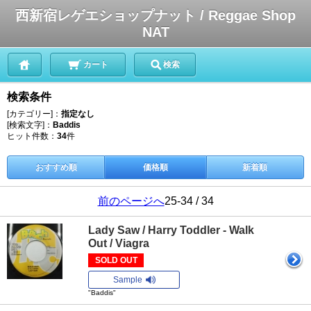
西新宿レゲエショップナット / Reggae Shop
NAT
カート
検索
検索条件
[カテゴリー]：
指定なし
[検索文字]：
Baddis
ヒット件数：
34
件
おすすめ順
価格順
新着順
前のページへ
25-34 / 34
Lady Saw / Harry Toddler - Walk
Out / Viagra
SOLD OUT
Sample
"Baddis"