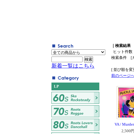
｜検索結果
ヒット件数
検索条件 [
新着一覧はこちら
[ 並び順を変更
前のページ
LP
VA / Murder
2,500