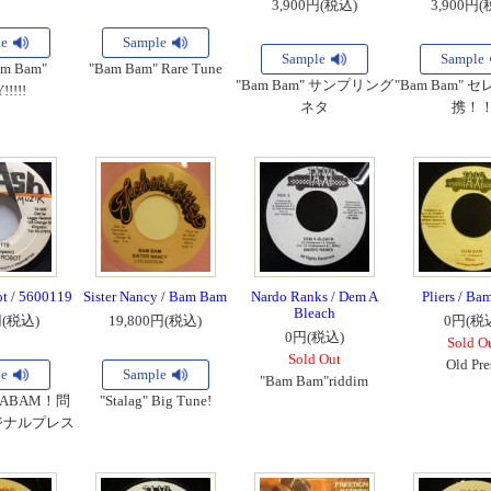
3,900円(税込)
3,900円(
le
Sample
Sample
Sample
m Bam"
"Bam Bam" Rare Tune
"Bam Bam" サンプリング
"Bam Bam"
!!!!
ネタ
携！
t / 5600119
Sister Nancy / Bam Bam
Nardo Ranks / Dem A
Pliers / B
Bleach
円(税込)
19,800円(税込)
0円(税
0円(税込)
Sold O
Sold Out
Old Pre
le
Sample
"Bam Bam"riddim
ABAM！問
"Stalag" Big Tune!
ジナルプレス