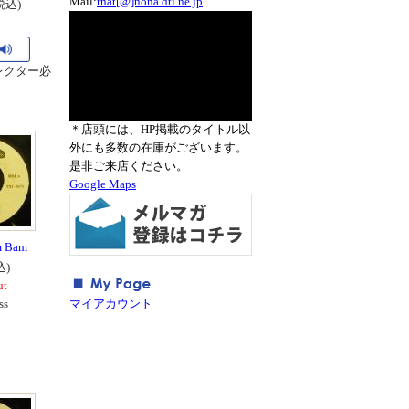
Mail:
rnat[@]nona.dti.ne.jp
税込)
 セレクター必
！
＊店頭には、HP掲載のタイトル以
外にも多数の在庫がございます。
是非ご来店ください。
Google Maps
am Bam
込)
ut
ss
マイアカウント