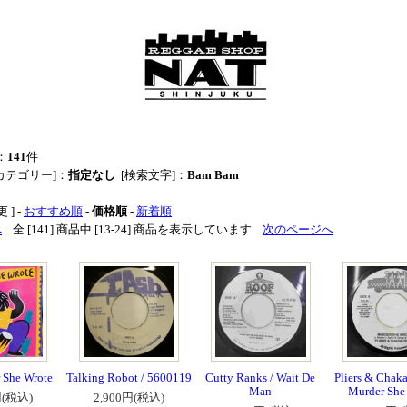
：
141
件
カテゴリー]：
指定なし
[検索文字]：
Bam Bam
 ] -
おすすめ順
-
価格順
-
新着順
へ
全 [141] 商品中 [13-24] 商品を表示しています
次のページへ
 She Wrote
Talking Robot / 5600119
Cutty Ranks / Wait De
Pliers & Chak
Man
Murder She
円(税込)
2,900円(税込)