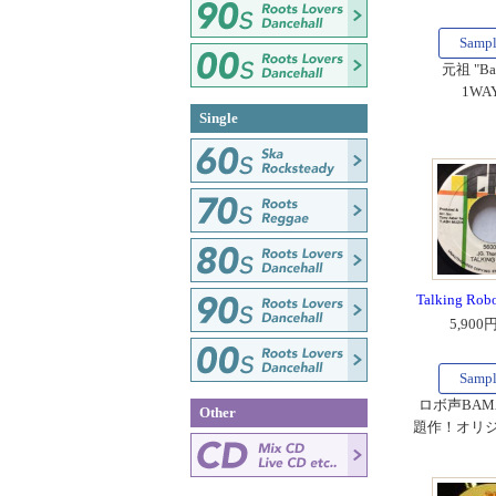
Samp
元祖 "Ba
1WAY!
Single
Talking Robo
5,900
Samp
ロボ声BAM
Other
題作！オリ