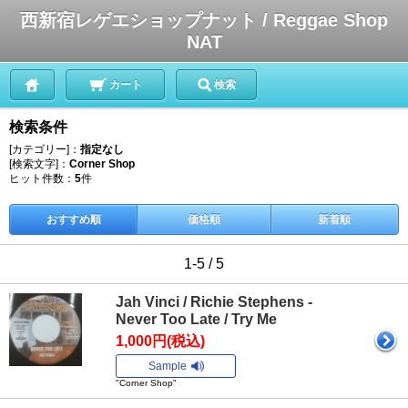
西新宿レゲエショップナット / Reggae Shop
NAT
カート
検索
検索条件
[カテゴリー]：
指定なし
[検索文字]：
Corner Shop
ヒット件数：
5
件
おすすめ順
価格順
新着順
1-5 / 5
Jah Vinci / Richie Stephens -
Never Too Late / Try Me
1,000円(税込)
Sample
"Corner Shop"