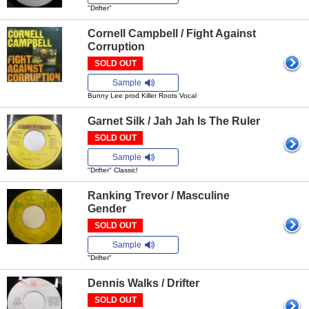
"Drifter"
Cornell Campbell / Fight Against
Corruption
SOLD OUT
Sample
Bunny Lee prod Killer Roots Vocal
Garnet Silk / Jah Jah Is The Ruler
SOLD OUT
Sample
"Drifter" Classic!
Ranking Trevor / Masculine
Gender
SOLD OUT
Sample
"Drifter"
Dennis Walks / Drifter
SOLD OUT