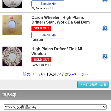
Sample
Big Foundation！！
Caron Wheeler , High Plains
Drifter / Star , Work Da Gal Dem
SOLD OUT
Sample
"Starburst"
High Plains Drifter / Tink Mi
Woulda
SOLD OUT
"1999"Riddim！！
前のページへ
13-24 / 47
次のページへ
ページの先頭へ戻る
商品検索