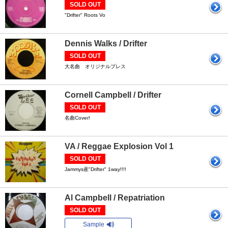
SOLD OUT
"Drifter" Roots Vo
Dennis Walks / Drifter
SOLD OUT
大名曲 オリジナルプレス
Cornell Campbell / Drifter
SOLD OUT
名曲Cover!
VA / Reggae Explosion Vol 1
SOLD OUT
Jammys産"Drifter" 1way!!!!
Al Campbell / Repatriation
SOLD OUT
Sample