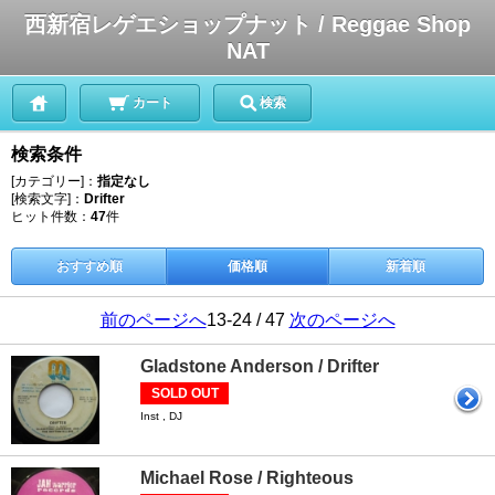
西新宿レゲエショップナット / Reggae Shop
NAT
カート
検索
検索条件
[カテゴリー]：
指定なし
[検索文字]：
Drifter
ヒット件数：
47
件
おすすめ順
価格順
新着順
前のページへ
13-24 / 47
次のページへ
Gladstone Anderson / Drifter
SOLD OUT
Inst , DJ
Michael Rose / Righteous