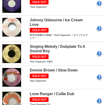
SOLD OUT
"Dub Organizer"
Johnny Osbourne / Ice Cream
Love
SOLD OUT
80年代初期の代表曲！"Dub Organizer"！オリジナルプ
レス！
Singing Melody / Dubplate To A
Sound Boy
SOLD OUT
'Dub Organizer' Killer!
Dennis Brown / Slow Down
SOLD OUT
'Dub Organizer'
Lone Ranger / Collie Dub
SOLD OUT
"Dub Organizer"!!!!