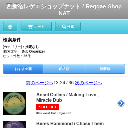
西新宿レゲエショップナット / Reggae Shop
NAT
カート
検索
検索条件
[カテゴリー]：
指定なし
[検索文字]：
Dub Organizer
ヒット件数：
36
件
おすすめ順
価格順
新着順
前のページへ
13-24 / 36
次のページへ
Ansel Collins / Making Love ,
Miracle Dub
SOLD OUT
80's Vocal 'Dub Organizer'
Beres Hammond / Chase Them