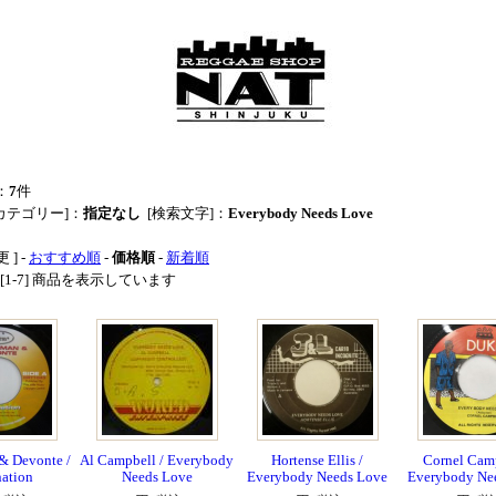
：
7
件
カテゴリー]：
指定なし
[検索文字]：
Everybody Needs Love
 ] -
おすすめ順
-
価格順
-
新着順
中 [1-7] 商品を表示しています
& Devonte /
Al Campbell / Everybody
Hortense Ellis /
Cornel Camp
ation
Needs Love
Everybody Needs Love
Everybody Ne