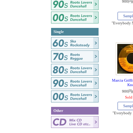
900円
Samp
"Everybody 
Single
Marcia Griffi
Kn
900円
Sold
Samp
Other
"Everybody 