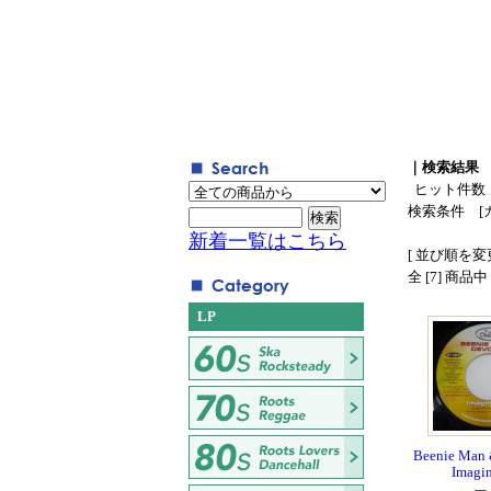
｜検索結果
ヒット件数
検索条件 [
新着一覧はこちら
[ 並び順を変更
全 [7] 商品
LP
Beenie Man 
Imagin