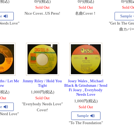
(税込)
0円(税込)
0円(税込)
0円(税
Sold Out
Sold Out
Sold O
Nice Cover...US Press!
名曲Cover！
le
Sample
Needs Love"
"Get In The G
曲カバ
ths / Let Me
Jimmy Riley / Hold You
Josey Wales , Michael
ow
Tight
Black & Grindsman / Send
Fi Josey , Everybody
(税込)
1,000円(税込)
Needs Love
 Out
Sold Out
1,000円(税込)
"Everybody Needs Love"
le
Sold Out
Cover!
Need Love"
Sample
"To The Foundation"