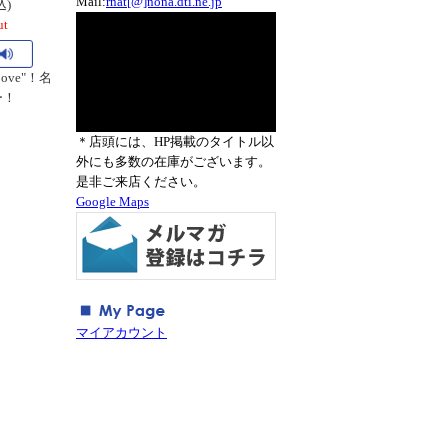
Mail:
rnat[@]nona.dti.ne.jp
込)
ut
roove"！名
ー！
＊店頭には、HP掲載のタイトル以
外にも多数の在庫がございます。
是非ご来店ください。
Google Maps
マイアカウント