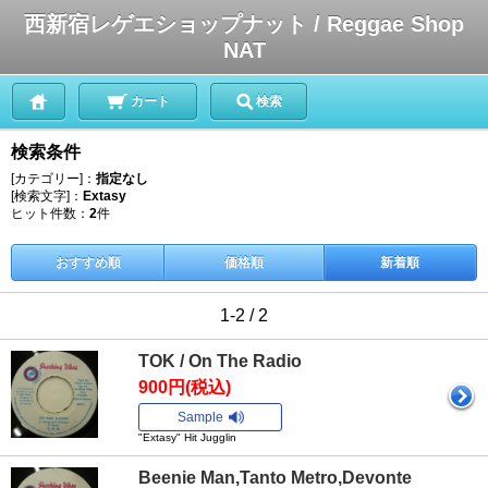
西新宿レゲエショップナット / Reggae Shop
NAT
カート
検索
検索条件
[カテゴリー]：
指定なし
[検索文字]：
Extasy
ヒット件数：
2
件
おすすめ順
価格順
新着順
1-2 / 2
TOK / On The Radio
900円(税込)
Sample
"Extasy" Hit Jugglin
Beenie Man,Tanto Metro,Devonte