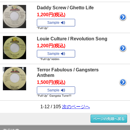
Daddy Screw / Ghetto Life
1,200円(税込)
Sample
"Full Up"
Louie Culture / Revolution Song
1,200円(税込)
Sample
"Full Up"riddim
Terror Fabulous / Gangsters
Anthem
1,500円(税込)
Sample
"Full Up" Gangsta Tune!!!
1-12 / 105
次のページへ
ページの先頭へ戻る