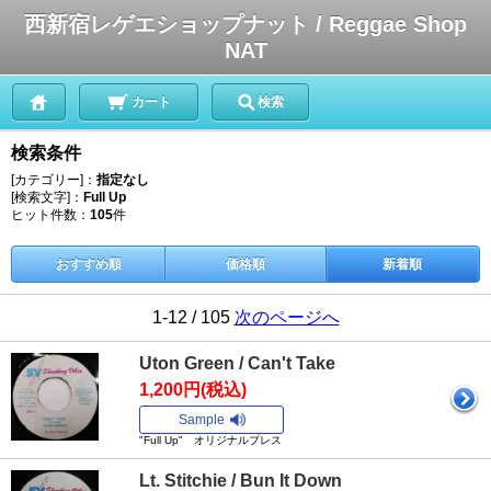
西新宿レゲエショップナット / Reggae Shop
NAT
カート
検索
検索条件
[カテゴリー]：
指定なし
[検索文字]：
Full Up
ヒット件数：
105
件
おすすめ順
価格順
新着順
1-12 / 105
次のページへ
Uton Green / Can't Take
1,200円(税込)
Sample
"Full Up" オリジナルプレス
Lt. Stitchie / Bun It Down