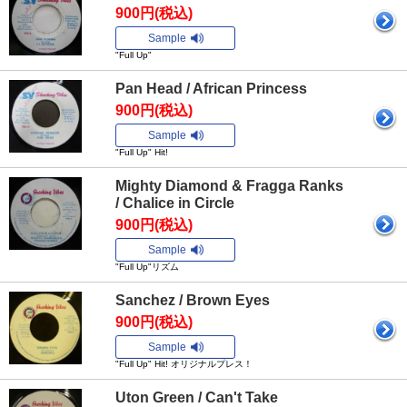
900円(税込)
Sample
"Full Up"
Pan Head / African Princess
900円(税込)
Sample
"Full Up" Hit!
Mighty Diamond & Fragga Ranks
/ Chalice in Circle
900円(税込)
Sample
"Full Up"リズム
Sanchez / Brown Eyes
900円(税込)
Sample
"Full Up" Hit! オリジナルプレス！
Uton Green / Can't Take