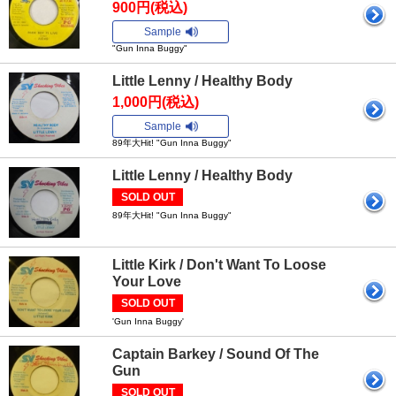
900円(税込)
Sample
"Gun Inna Buggy"
Little Lenny / Healthy Body
1,000円(税込)
Sample
89年大Hit! "Gun Inna Buggy"
Little Lenny / Healthy Body
SOLD OUT
89年大Hit! "Gun Inna Buggy"
Little Kirk / Don't Want To Loose
Your Love
SOLD OUT
'Gun Inna Buggy'
Captain Barkey / Sound Of The
Gun
SOLD OUT