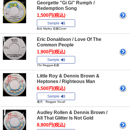
Georgette "Gi Gi" Rumph /
Redemption Song
1,500円(税込)
Sample
Bob Marley 名曲Cover
Eric Donaldson / Love Of The
Common People
1,900円(税込)
Sample
70s Reggae名曲
Little Roy & Dennis Brown &
Heptones / Righteous Man
6,500円(税込)
Sample
激渋 Reggae Vocal!
Audley Rollen & Dennis Brown /
All That Glitter Is Not Gold
8,900円(税込)