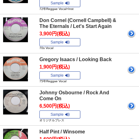
Sample
72年Reggae Vocal+Inst
Don Cornel (Cornell Campbell) &
The Eternals / Let's Start Again
3,900円(税込)
Sample
70s Vocal
Gregory Isaacs / Looking Back
1,900円(税込)
Sample
75年Reggae Vocal
Johnny Osbourne / Rock And
Come On
6,500円(税込)
Sample
オリジナルプレス
Half Pint / Winsome