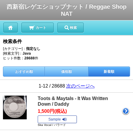
西新宿レゲエショップナット / Reggae Shop
NAT
カート
検索
検索条件
[カテゴリー]：
指定なし
[検索文字]：
Java
ヒット件数：
28688
件
おすすめ順
価格順
新着順
1-12 / 28688
次のページへ
Toots & Maytals - It Was Written
Down / Daddy
1,500円(税込)
Sample
Ska Vocal / バラード