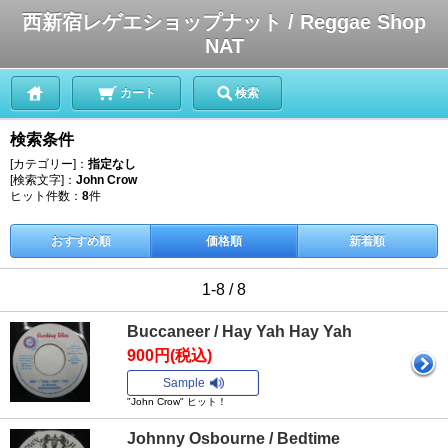
西新宿レゲエショップナット / Reggae Shop
NAT
カート
検索
検索条件
[カテゴリー]：
指定なし
[検索文字]：
John Crow
ヒット件数：
8
件
おすすめ順
価格順
新着順
1-8 / 8
Buccaneer / Hay Yah Hay Yah
900円(税込)
Sample
"John Crow" ヒット！
Johnny Osbourne / Bedtime