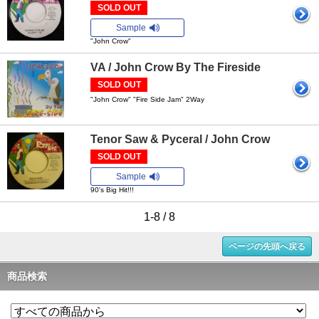
SOLD OUT
Sample
"John Crow"
VA / John Crow By The Fireside
SOLD OUT
"John Crow" "Fire Side Jam" 2Way
Tenor Saw & Pyceral / John Crow
SOLD OUT
Sample
90's Big Hit!!!
1-8 / 8
ページの先頭へ戻る
商品検索