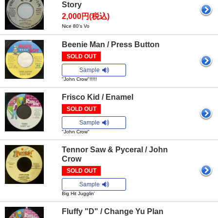
Story
2,000円(税込)
Nice 80's Vo
Beenie Man / Press Button
SOLD OUT
Sample
"John Crow"!!!!!
Frisco Kid / Enamel
SOLD OUT
Sample
"John Crow"
Tennor Saw & Pyceral / John
Crow
SOLD OUT
Sample
Big Hit Jugglin'
Fluffy "D" / Change Yu Plan