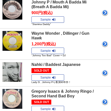
Johnny P / Mouth A Badda Mi
(Breath A Badda Mi)
900円(税込)
Sample
"Stamina Daddy"
Wayne Wonder , Dillinger / Gun
Hawk
1,200円(税込)
Sample
"Johnny Too Bad" Cover + DJ
Nahki / Baddest Japanese
SOLD OUT
Sample
Lady G , Johnny Pら客演90年作！
Gregory Isaacs & Johnny Ringo /
Second Hand Bad Boy
SOLD OUT
Sample