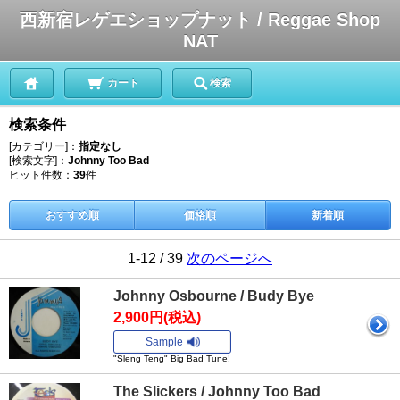
西新宿レゲエショップナット / Reggae Shop
NAT
カート
検索
検索条件
[カテゴリー]：
指定なし
[検索文字]：
Johnny Too Bad
ヒット件数：
39
件
おすすめ順
価格順
新着順
1-12 / 39
次のページへ
Johnny Osbourne / Budy Bye
2,900円(税込)
Sample
"Sleng Teng" Big Bad Tune!
The Slickers / Johnny Too Bad