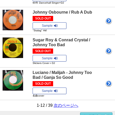
90年 Dancehall Singer+DJ
Johnny Osbourne / Rub A Dub
SOLD OUT
Sample
"Stalag" Hit!
Sugar Roy & Conrad Crystal /
Johnny Too Bad
SOLD OUT
Sample
Slickers Cover＋DJ
Luciano / Malijah - Johnny Too
Bad / Ganja So Good
SOLD OUT
Sample
名曲cover
1-12 / 39
次のページへ