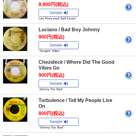
8,900円(税込)
Sample
Lee Perry prod Self Cover!
Luciano / Bad Boy Johnny
900円(税込)
Sample
"Tonight" Killer!
Chezideck / Where Did The Good
Vibes Go
900円(税込)
Sample
'Johnny Too Bad'
Turbulence / Tell My People Live
On
800円(税込)
Sample
"Johnny Too Bad"