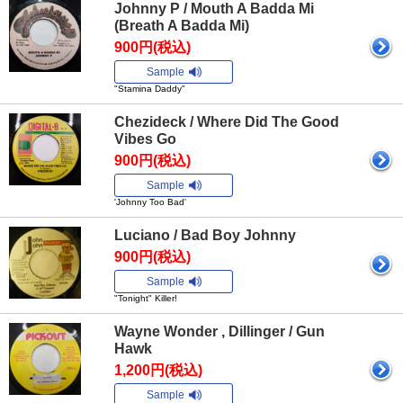
Johnny P / Mouth A Badda Mi
(Breath A Badda Mi)
900円(税込)
Sample
"Stamina Daddy"
Chezideck / Where Did The Good
Vibes Go
900円(税込)
Sample
'Johnny Too Bad'
Luciano / Bad Boy Johnny
900円(税込)
Sample
"Tonight" Killer!
Wayne Wonder , Dillinger / Gun
Hawk
1,200円(税込)
Sample