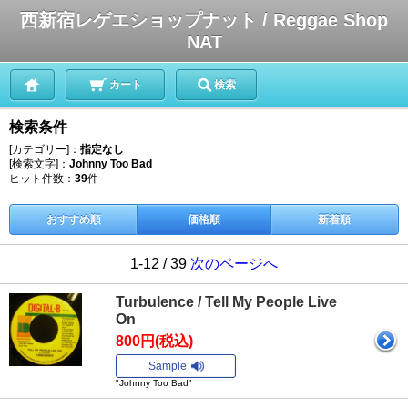
西新宿レゲエショップナット / Reggae Shop
NAT
カート
検索
検索条件
[カテゴリー]：
指定なし
[検索文字]：
Johnny Too Bad
ヒット件数：
39
件
おすすめ順
価格順
新着順
1-12 / 39
次のページへ
Turbulence / Tell My People Live
On
800円(税込)
Sample
"Johnny Too Bad"