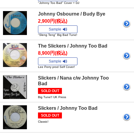
"Johnny Too Bad" Cover + DJ
Johnny Osbourne / Budy Bye
2,900円(税込)
Sample
"Sleng Teng" Big Bad Tune!
The Slickers / Johnny Too Bad
8,900円(税込)
Sample
Lee Perry prod Self Cover!
Slickers / Nana c/w Johnny Too
Bad
SOLD OUT
Big Tune!! UK Press
Slickers / Johnny Too Bad
SOLD OUT
Classic!