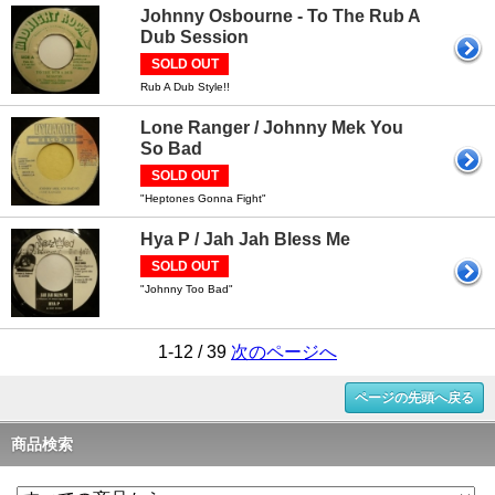
Johnny Osbourne - To The Rub A
Dub Session
SOLD OUT
Rub A Dub Style!!
Lone Ranger / Johnny Mek You
So Bad
SOLD OUT
"Heptones Gonna Fight"
Hya P / Jah Jah Bless Me
SOLD OUT
"Johnny Too Bad"
1-12 / 39
次のページへ
ページの先頭へ戻る
商品検索