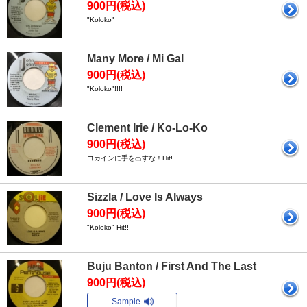
900円(税込)
"Koloko"
Many More / Mi Gal
900円(税込)
"Koloko"!!!!
Clement Irie / Ko-Lo-Ko
900円(税込)
コカインに手を出すな！Hit!
Sizzla / Love Is Always
900円(税込)
"Koloko" Hit!!
Buju Banton / First And The Last
900円(税込)
Sample