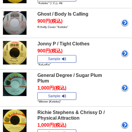
"Koloko"リズム Hit
Ghost / Body Is Calling
900円(税込)
R.Kelly Cover "Koloko"
Jonny P / Tight Clothes
900円(税込)
Sample
"KoLoKo"
General Degree / Sugar Plum
Plum
1,000円(税込)
Sample
"Winner (Koloko)"
Richie Stephens & Chrissy D /
Physical Attraction
1,000円(税込)