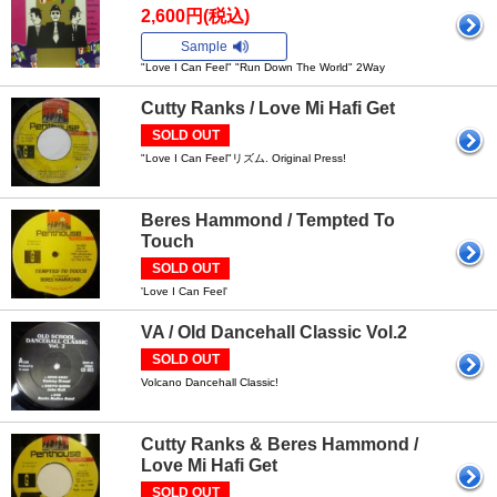
2,600円(税込)
Sample
"Love I Can Feel" "Run Down The World" 2Way
Cutty Ranks / Love Mi Hafi Get
SOLD OUT
"Love I Can Feel"リズム. Original Press!
Beres Hammond / Tempted To
Touch
SOLD OUT
'Love I Can Feel'
VA / Old Dancehall Classic Vol.2
SOLD OUT
Volcano Dancehall Classic!
Cutty Ranks & Beres Hammond /
Love Mi Hafi Get
SOLD OUT