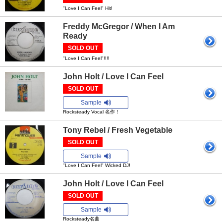
"Love I Can Feel" Hit!
Freddy McGregor / When I Am
Ready
SOLD OUT
"Love I Can Feel"!!!!
John Holt / Love I Can Feel
SOLD OUT
Sample
Rocksteady Vocal 名作！
Tony Rebel / Fresh Vegetable
SOLD OUT
Sample
"Love I Can Feel" Wicked DJ!
John Holt / Love I Can Feel
SOLD OUT
Sample
Rocksteady名曲