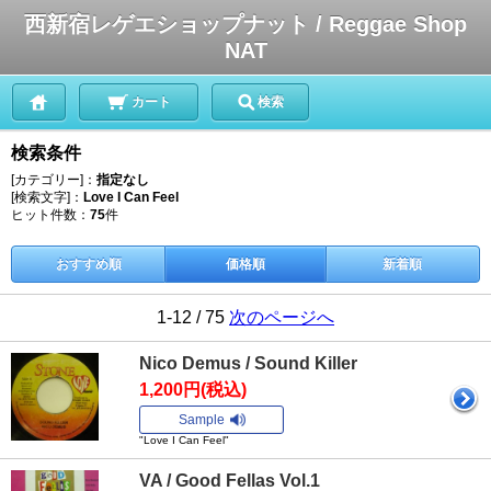
西新宿レゲエショップナット / Reggae Shop
NAT
カート
検索
検索条件
[カテゴリー]：
指定なし
[検索文字]：
Love I Can Feel
ヒット件数：
75
件
おすすめ順
価格順
新着順
1-12 / 75
次のページへ
Nico Demus / Sound Killer
1,200円(税込)
Sample
"Love I Can Feel"
VA / Good Fellas Vol.1