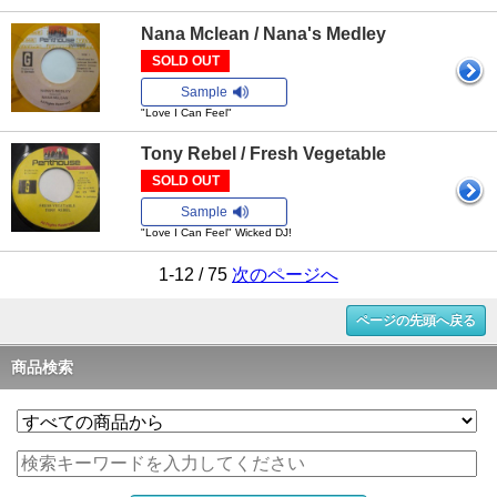
Nana Mclean / Nana's Medley
SOLD OUT
Sample
"Love I Can Feel"
Tony Rebel / Fresh Vegetable
SOLD OUT
Sample
"Love I Can Feel" Wicked DJ!
1-12 / 75
次のページへ
ページの先頭へ戻る
商品検索