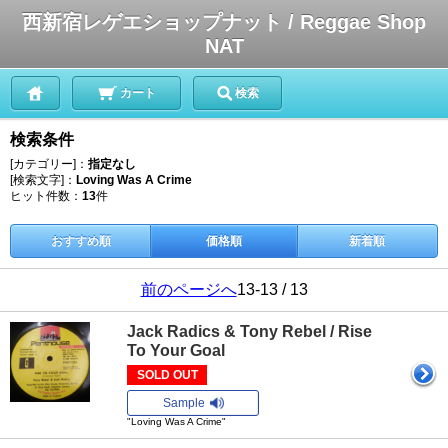
西新宿レゲエショップナット / Reggae Shop
NAT
カート
検索
検索条件
[カテゴリー]：
指定なし
[検索文字]：
Loving Was A Crime
ヒット件数：
13
件
おすすめ順
価格順
新着順
前のページへ
13-13 / 13
Jack Radics & Tony Rebel / Rise
To Your Goal
SOLD OUT
Sample
"Loving Was A Crime"