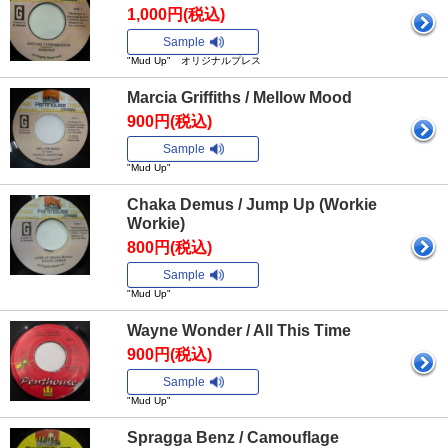
1,000円(税込)
Sample
"Mud Up" オリジナルプレス
Marcia Griffiths / Mellow Mood
900円(税込)
Sample
"Mud Up"
Chaka Demus / Jump Up (Workie
Workie)
800円(税込)
Sample
"Mud Up"
Wayne Wonder / All This Time
900円(税込)
Sample
"Mud Up"
Spragga Benz / Camouflage