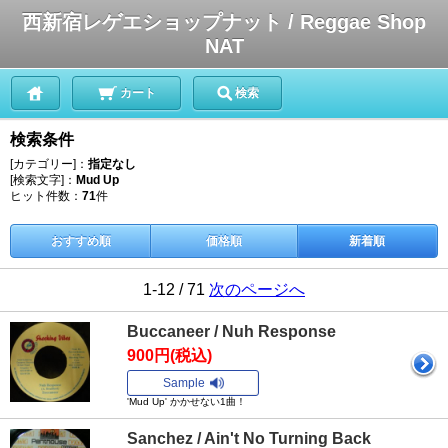
西新宿レゲエショップナット / Reggae Shop
NAT
カート
検索
検索条件
[カテゴリー]：
指定なし
[検索文字]：
Mud Up
ヒット件数：
71
件
おすすめ順
価格順
新着順
1-12 / 71
次のページへ
Buccaneer / Nuh Response
900円(税込)
Sample
'Mud Up' かかせない1曲！
Sanchez / Ain't No Turning Back