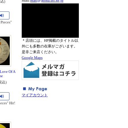
Mail:
rnat[@]nona.dti.ne.jp
税込)
 Pieces"
＊店頭には、HP掲載のタイトル以
外にも多数の在庫がございます。
是非ご来店ください。
Google Maps
 Love Of A
me
税込)
マイアカウント
eces" Hit!