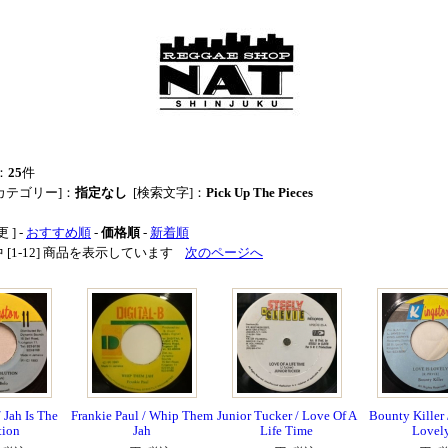
：
25
件
カテゴリー]：
指定なし
[検索文字]：
Pick Up The Pieces
 ] -
おすすめ順
-
価格順
-
新着順
品中 [1-12] 商品を表示しています
次のページへ
 Jah Is The
Frankie Paul / Whip Them
Junior Tucker / Love Of A
Bounty Killer 
tion
Jah
Life Time
Lovel