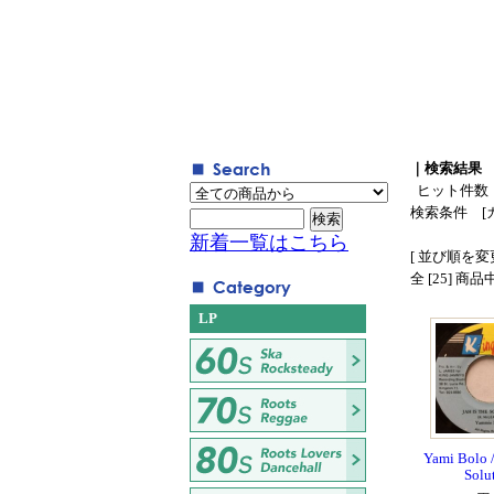
｜検索結果
ヒット件数
検索条件 [
新着一覧はこちら
[ 並び順を変更
全 [25] 商
LP
Yami Bolo /
Solu