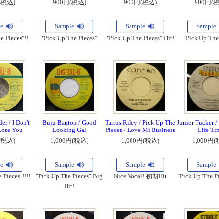
(税込)
900円(税込)
900円(税込)
900円(
le
Sample
Sample
Sample
e Pieces"!!
"Pick Up The Pieces"
"Pick Up The Pieces" Hit!
"Pick Up The
r / I Don't
Buju Banton / Good
Tarrus Riley / Pick Up The
Junior Tucker /
Lose You
Looking Gal
Pieces / Love Mi Business
Life Ti
(税込)
1,000円(税込)
1,000円(税込)
1,000円(
le
Sample
Sample
Sample
 Pieces"!!!!
"Pick Up The Pieces" Big
Nice Vocal! 初期Hit
"Pick Up The Pi
Hit!