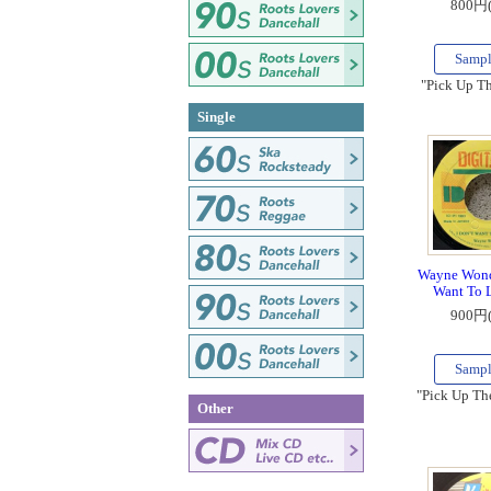
800円
Samp
"Pick Up Th
Single
Wayne Wonde
Want To 
900円
Samp
"Pick Up The
Other