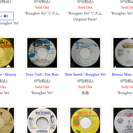
円(税込)
0円(税込)
0円(税込)
0円(税
Sold Out
Sold Out
Sold O
"Rougher Yet"リズム.
"Rougher Yet"リズム.
"Rougher Y
le
Original Press!
Rougher Yet'
 / History
Tony Tuff / Fire Bun
Slim Smith / Rougher Yet
Beenie Man /
税込)
0円(税込)
0円(税込)
0円(税
 Out
Sold Out
Sold Out
Sold O
r Yet'
"Rougher Yet"
名曲
"Rougher 