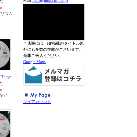
Mail:
rnat[@]nona.dti.ne.jp
込)
ut
et"リズム.
＊店頭には、HP掲載のタイトル以
外にも多数の在庫がございます。
是非ご来店ください。
Google Maps
 Target
込)
ut
Yet"
マイアカウント