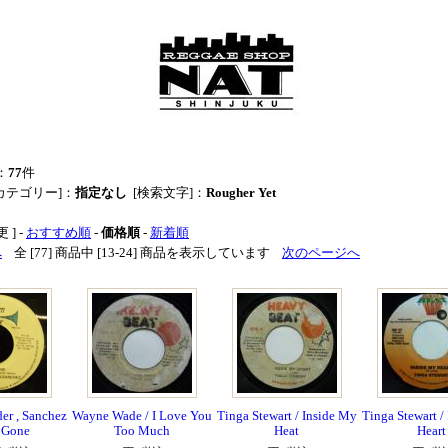
：
77
件
カテゴリー]：
指定なし
[検索文字]：
Rougher Yet
 ] -
おすすめ順
-
価格順
-
新着順
へ
全 [77] 商品中 [13-24] 商品を表示しています
次のページへ
r , Sanchez
Wayne Wade / I Love You
Tinga Stewart / Inside My
Tinga Stewart /
s Gone
Too Much
Heat
Heart