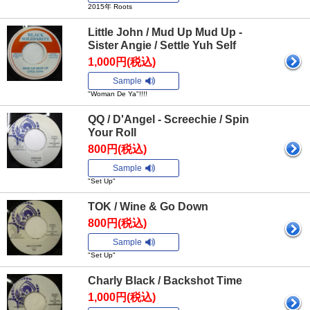
2015年 Roots
Little John / Mud Up Mud Up -
Sister Angie / Settle Yuh Self
1,000円(税込)
Sample
"Woman De Ya"!!!!
QQ / D'Angel - Screechie / Spin
Your Roll
800円(税込)
Sample
"Set Up"
TOK / Wine & Go Down
800円(税込)
Sample
"Set Up"
Charly Black / Backshot Time
1,000円(税込)