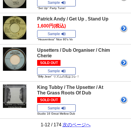
Sample
"Set Up" Party Tune!
Patrick Andy / Get Up , Stand Up
1,600円(税込)
Sample
"Heavenless" Nice 80's Vo
Upsetters / Dub Organiser / Chim
Cherie
SOLD OUT
Sample
"Billy Jean" リズムの元はコレ！
King Tubby / The Upsetter / At
The Grass Roots Of Dub
SOLD OUT
Sample
Studio 16 Great Mellow Dub
1-12 / 174
次のページへ