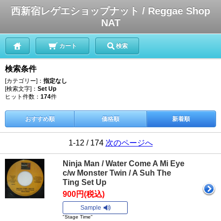
西新宿レゲエショップナット / Reggae Shop
NAT
カート
検索
検索条件
[カテゴリー]：
指定なし
[検索文字]：
Set Up
ヒット件数：
174
件
おすすめ順
価格順
新着順
1-12 / 174
次のページへ
Ninja Man / Water Come A Mi Eye
c/w Monster Twin / A Suh The
Ting Set Up
900円(税込)
Sample
"Stage Time"