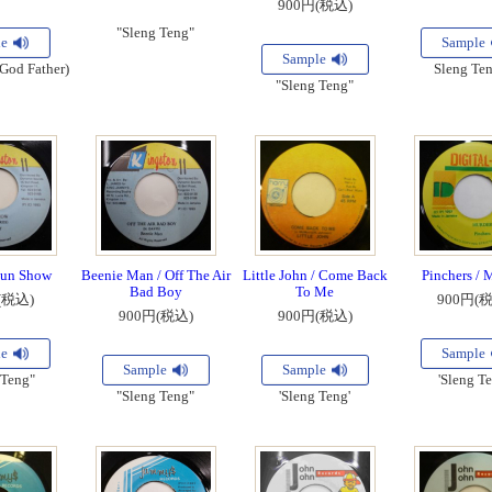
900円(税込)
"Sleng Teng"
le
Sample
Sample
(God Father)
Sleng Ten
"Sleng Teng"
Gun Show
Beenie Man / Off The Air
Little John / Come Back
Pinchers / 
Bad Boy
To Me
(税込)
900円(
900円(税込)
900円(税込)
le
Sample
Sample
Sample
 Teng"
'Sleng Te
"Sleng Teng"
'Sleng Teng'