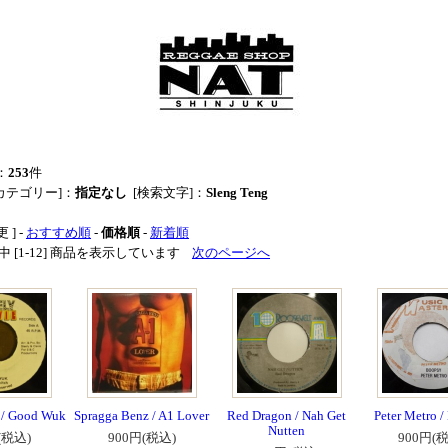
：
253
件
カテゴリー]：
指定なし
[検索文字]：
Sleng Teng
 ] -
おすすめ順
-
価格順
-
新着順
商品中 [1-12] 商品を表示しています
次のページへ
h / Good Wuk
Spragga Benz / A1 Lover
Red Dragon / Nah Get
Peter Metro 
Nutten
(税込)
900円(税込)
900円(