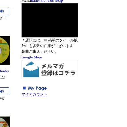
Mail:
rnat[@]nona.dti.ne.jp
g!!!
＊店頭には、HP掲載のタイトル以
外にも多数の在庫がございます。
是非ご来店ください。
Google Maps
Murder
税込)
マイアカウント
ng'