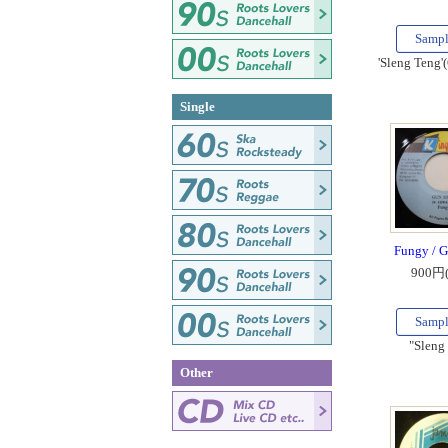
Samp
'Sleng Teng'
Single
Fungy / 
900円
Samp
"Sleng
Other