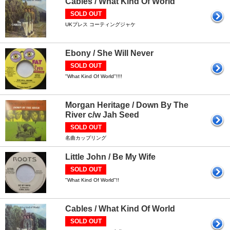
Cables / What Kind Of World
SOLD OUT
UKプレス コーティングジャケ
Ebony / She Will Never
SOLD OUT
"What Kind Of World"!!!!
Morgan Heritage / Down By The
River c/w Jah Seed
SOLD OUT
名曲カップリング
Little John / Be My Wife
SOLD OUT
"What Kind Of World"!!
Cables / What Kind Of World
SOLD OUT