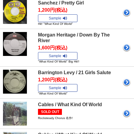
Sanchez / Pretty Girl
1,200円(税込)
Sample
Hit! "What Kind Of World"
Morgan Heritage / Down By The
River
1,600円(税込)
Sample
"What Kind Of World" Big Hit!!
Barrington Levy / 21 Girls Salute
1,200円(税込)
Sample
"What Kind Of World"
Cables / What Kind Of World
SOLD OUT
Rocksteady Chorus 名作!