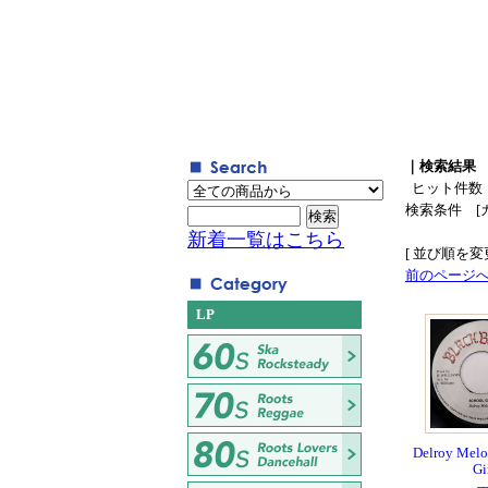
｜検索結果
ヒット件数
検索条件 [
新着一覧はこちら
[ 並び順を変更
前のページ
LP
Delroy Melo
Gi