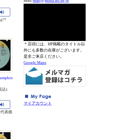
Mail:
rnat[@]nona.dti.ne.jp
g!!!
＊店頭には、HP掲載のタイトル以
外にも多数の在庫がございます。
是非ご来店ください。
Google Maps
Pumpkin
税込)
マイアカウント
g" 代表曲