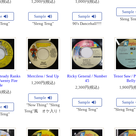
円(税込)
1,200円(税込)
1,000円(税込)
Sample
le
Sample
Sample
Sleng Ten
 Teng"
"Sleng Teng"
90's Dancehall!!!!
teady Ranks
Merciless / Seal Up
Ricky General / Number
Tenor Saw / 
Twenty Fire
45
Belly
1,200円(税込)
de
2,300円(税込)
1,900円(
円(税込)
Sample
Sample
Sample
"Now Thing" "Sleng
le
"Sleng Teng"
"Sleng Ten
Teng"風 オケ入り！
 Teng"