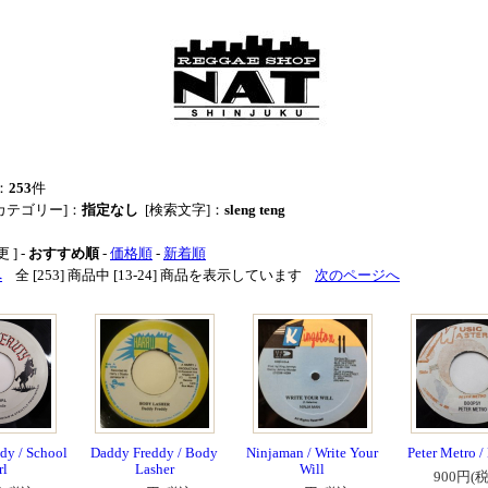
：
253
件
カテゴリー]：
指定なし
[検索文字]：
sleng teng
 ] -
おすすめ順
-
価格順
-
新着順
へ
全 [253] 商品中 [13-24] 商品を表示しています
次のページへ
dy / School
Daddy Freddy / Body
Ninjaman / Write Your
Peter Metro 
rl
Lasher
Will
900円(