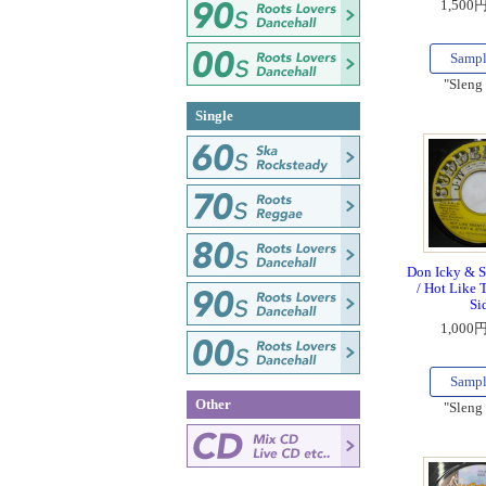
1,500
Samp
"Sleng
Single
Don Icky & S
/ Hot Like 
Si
1,000
Samp
Other
"Sleng