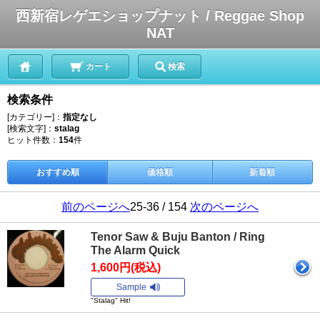
西新宿レゲエショップナット / Reggae Shop
NAT
カート
検索
検索条件
[カテゴリー]：
指定なし
[検索文字]：
stalag
ヒット件数：
154
件
おすすめ順
価格順
新着順
前のページへ
25-36 / 154
次のページへ
Tenor Saw & Buju Banton / Ring
The Alarm Quick
1,600円(税込)
Sample
"Stalag" Hit!