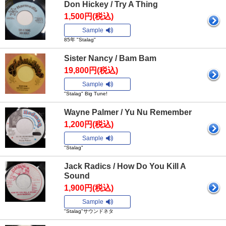
Don Hickey / Try A Thing
1,500円(税込)
Sample
85年 "Stalag"
Sister Nancy / Bam Bam
19,800円(税込)
Sample
"Stalag" Big Tune!
Wayne Palmer / Yu Nu Remember
1,200円(税込)
Sample
"Stalag"
Jack Radics / How Do You Kill A
Sound
1,900円(税込)
Sample
"Stalag"サウンドネタ