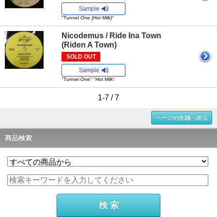
Sample
"Tunnel One (Hot Milk)"
Nicodemus / Ride Ina Town
(Riden A Town)
SOLD OUT
Sample
"Tunnel One" "Hot Milk"
1-7 / 7
ページの先頭へ戻る
商品検索