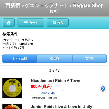
西新宿レゲエショップナット / Reggae Shop
NAT
カート
検索
検索条件
[カテゴリー]：
指定なし
[検索文字]：
tunnel one
ヒット件数：
7
件
おすすめ順
価格順
新着順
1-7 / 7
Nicodemus / Riden A Town
800円(税込)
Sample
"Tunnel One" "Hot Milk"
Junior Reid / Live & Love In Unity