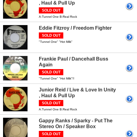
, Haul & Pull Up
SOLD OUT
A:Tunnel One B:Real Rock
Eddie Fitzroy / Freedom Fighter
SOLD OUT
"Tunnel One" "Hot Milk"
Frankie Paul / Dancehall Buss
Again
SOLD OUT
"Tunnel One" "Hot Milk"!!
Junior Reid / Live & Love In Unity
, Haul & Pull Up
SOLD OUT
A:Tunnel One B:Real Rock
Gappy Ranks / Sparky - Put The
Stereo On / Speaker Box
SOLD OUT