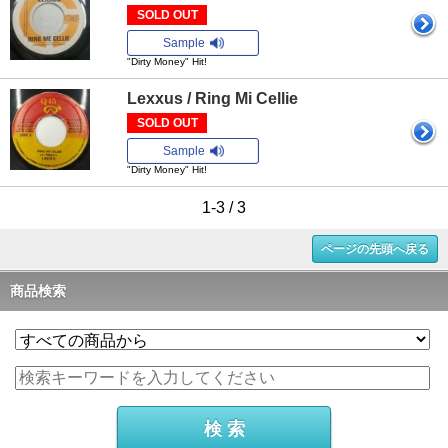
SOLD OUT
Sample
"Dirty Money" Hit!
Lexxus / Ring Mi Cellie
SOLD OUT
Sample
"Dirty Money" Hit!
1-3 / 3
ページの先頭へ戻る
商品検索