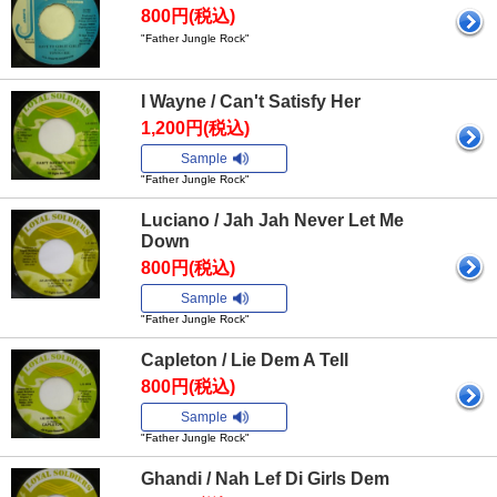
800円(税込)
"Father Jungle Rock"
I Wayne / Can't Satisfy Her
1,200円(税込)
Sample
"Father Jungle Rock"
Luciano / Jah Jah Never Let Me
Down
800円(税込)
Sample
"Father Jungle Rock"
Capleton / Lie Dem A Tell
800円(税込)
Sample
"Father Jungle Rock"
Ghandi / Nah Lef Di Girls Dem