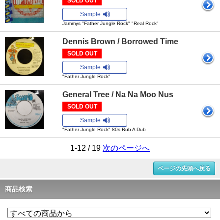
SOLD OUT
Sample
Jammys "Father Jungle Rock" "Real Rock"
Dennis Brown / Borrowed Time
SOLD OUT
Sample
"Father Jungle Rock"
General Tree / Na Na Moo Nus
SOLD OUT
Sample
"Father Jungle Rock" 80s Rub A Dub
1-12 / 19
次のページへ
ページの先頭へ戻る
商品検索