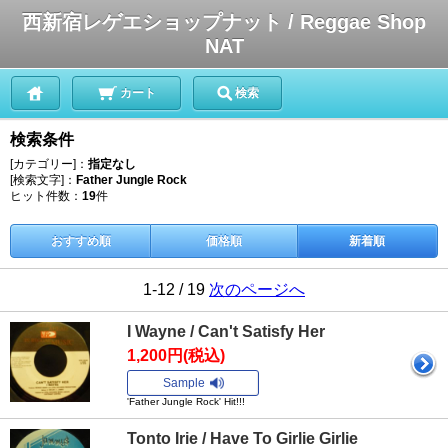
西新宿レゲエショップナット / Reggae Shop
NAT
カート
検索
検索条件
[カテゴリー]：
指定なし
[検索文字]：
Father Jungle Rock
ヒット件数：
19
件
おすすめ順
価格順
新着順
1-12 / 19
次のページへ
I Wayne / Can't Satisfy Her
1,200円(税込)
Sample
'Father Jungle Rock' Hit!!!
Tonto Irie / Have To Girlie Girlie