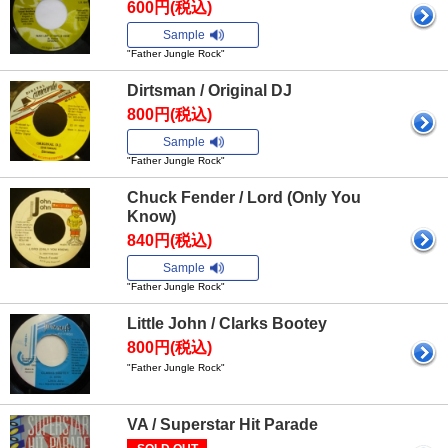
600円(税込)
Sample
"Father Jungle Rock"
Dirtsman / Original DJ
800円(税込)
Sample
"Father Jungle Rock"
Chuck Fender / Lord (Only You
Know)
840円(税込)
Sample
"Father Jungle Rock"
Little John / Clarks Bootey
800円(税込)
"Father Jungle Rock"
VA / Superstar Hit Parade