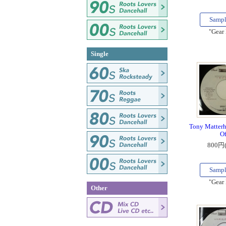
Samp
"Gear
Single
Tony Matterho
Of
800円
Samp
"Gear
Other