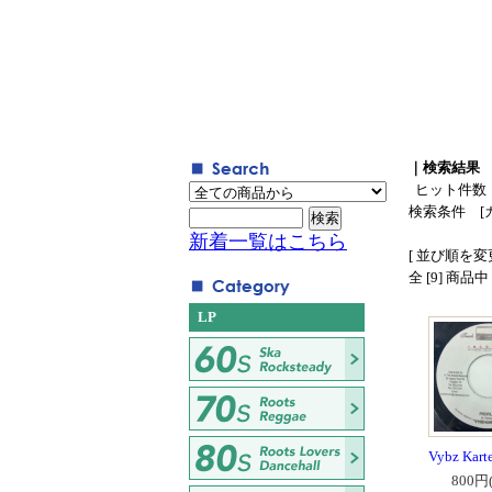
｜検索結果
ヒット件数
検索条件 [
新着一覧はこちら
[ 並び順を変更
全 [9] 商品
LP
Vybz Kartel
800円