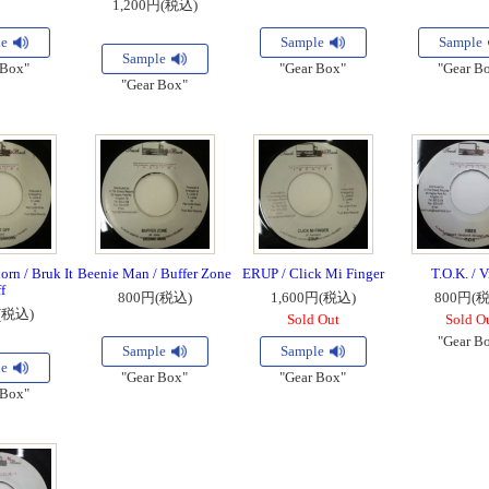
1,200円(税込)
le
Sample
Sample
Sample
 Box"
"Gear Box"
"Gear B
"Gear Box"
rn / Bruk It
Beenie Man / Buffer Zone
ERUP / Click Mi Finger
T.O.K. / V
f
800円(税込)
1,600円(税込)
800円(
(税込)
Sold Out
Sold O
"Gear B
Sample
Sample
le
"Gear Box"
"Gear Box"
 Box"