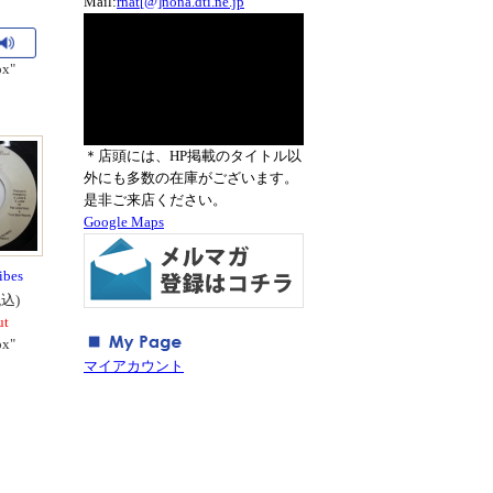
Mail:
rnat[@]nona.dti.ne.jp
ox"
＊店頭には、HP掲載のタイトル以
外にも多数の在庫がございます。
是非ご来店ください。
Google Maps
ibes
税込)
ut
ox"
マイアカウント