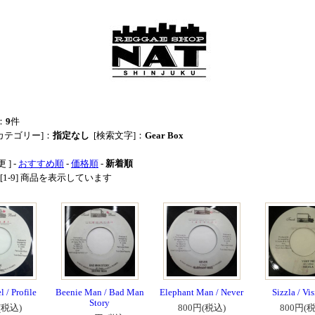
：
9
件
カテゴリー]：
指定なし
[検索文字]：
Gear Box
 ] -
おすすめ順
-
価格順
-
新着順
中 [1-9] 商品を表示しています
 / Profile
Beenie Man / Bad Man
Elephant Man / Never
Sizzla / Vi
Story
(税込)
800円(税込)
800円(