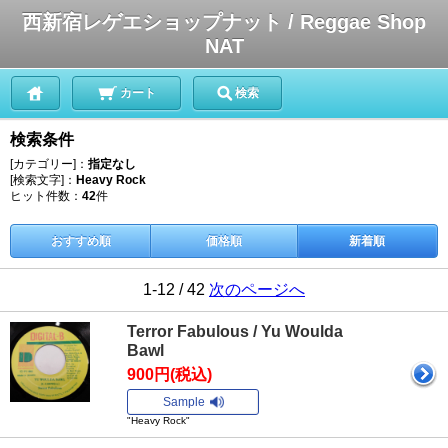
西新宿レゲエショップナット / Reggae Shop
NAT
カート
検索
検索条件
[カテゴリー]：
指定なし
[検索文字]：
Heavy Rock
ヒット件数：
42
件
おすすめ順
価格順
新着順
1-12 / 42
次のページへ
Terror Fabulous / Yu Woulda
Bawl
900円(税込)
Sample
"Heavy Rock"