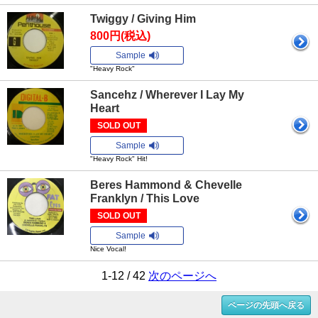
Twiggy / Giving Him
800円(税込)
Sample
"Heavy Rock"
Sancehz / Wherever I Lay My
Heart
SOLD OUT
Sample
"Heavy Rock" Hit!
Beres Hammond & Chevelle
Franklyn / This Love
SOLD OUT
Sample
Nice Vocal!
1-12 / 42
次のページへ
ページの先頭へ戻る