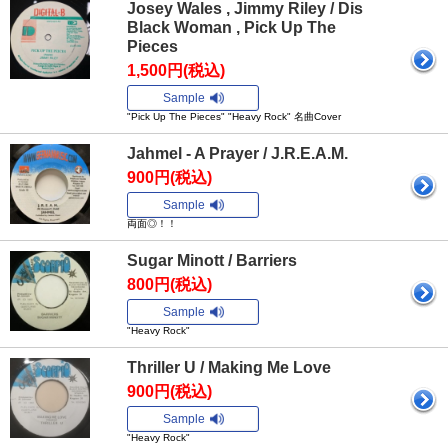
Josey Wales , Jimmy Riley / Dis
Black Woman , Pick Up The
Pieces
1,500円(税込)
Sample
"Pick Up The Pieces" "Heavy Rock" 名曲Cover
Jahmel - A Prayer / J.R.E.A.M.
900円(税込)
Sample
両面◎！！
Sugar Minott / Barriers
800円(税込)
Sample
"Heavy Rock"
Thriller U / Making Me Love
900円(税込)
Sample
"Heavy Rock"