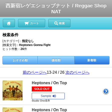
西新宿レゲエショップナット / Reggae Shop
NAT
カート
検索
検索条件
[カテゴリー]：
指定なし
[検索文字]：
Heptones Gonna Fight
ヒット件数：
26
件
おすすめ順
価格順
新着順
前のページへ
13-24 / 26
次のページへ
Heptones / On Top
SOLD OUT
Sample
Studio One名作
Heptones / On Top