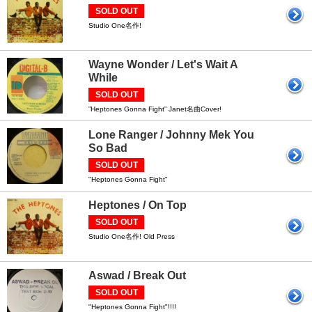
SOLD OUT
Studio One名作!
Wayne Wonder / Let's Wait A
While
SOLD OUT
”Heptones Gonna Fight” Janet名曲Cover!
Lone Ranger / Johnny Mek You
So Bad
SOLD OUT
"Heptones Gonna Fight"
Heptones / On Top
SOLD OUT
Studio One名作! Old Press
Aswad / Break Out
SOLD OUT
"Heptones Gonna Fight"!!!!