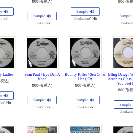
800円(税込)
800円(
le
Sample
Sample
Sample
anoo"
"Jonkanoo" Hit
"Jonkanoo"
"Jonkan
y Ladies
Sean Paul / Eye Deh A
Bounty Killer / Sen On &
Bling Dawg , V
Knee
Heng On
Aerobics Class
(税込)
You Feel 
800円(税込)
800円(税込)
800円(
le
Sample
Sample
oo" Hit
Sample
"Jonkanoo"
"Jonkanoo"
"Jonkan