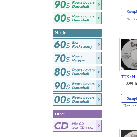
Samp
"Jonk
Single
TOK / Ha
800円
Samp
"Jonkan
Other