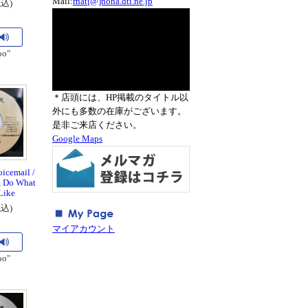
Mail:
rnat[@]nona.dti.ne.jp
税込)
oo"
＊店頭には、HP掲載のタイトル以
外にも多数の在庫がございます。
是非ご来店ください。
Google Maps
oicemail /
 , Do What
Like
税込)
マイアカウント
oo"