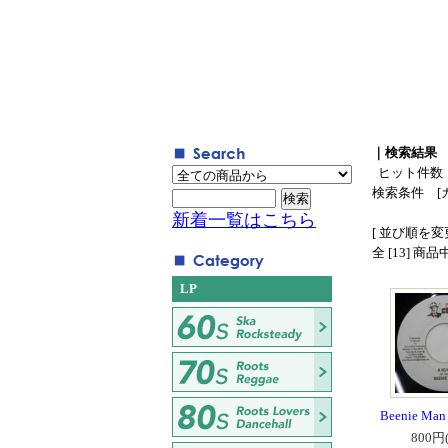
｜検索結果
ヒット件数
検索条件 [
新着一覧はこちら
[ 並び順を変更
全 [13] 商
LP
Beenie Man 
800円