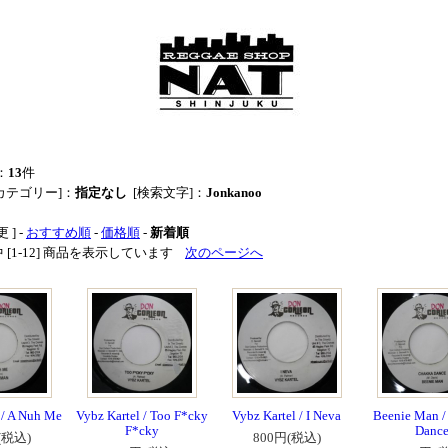
：
13
件
カテゴリー]：
指定なし
[検索文字]：
Jonkanoo
 ] -
おすすめ順
-
価格順
-
新着順
品中 [1-12] 商品を表示しています
次のページへ
/ A Nuh Me
Vybz Kartel / Too F*cky
Vybz Kartel / I Neva
Beenie Man /
F*cky
Danc
(税込)
800円(税込)