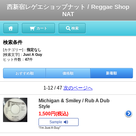
西新宿レゲエショップナット / Reggae Shop
NAT
カート
検索
検索条件
[カテゴリー]：
指定なし
[検索文字]：
Just A Guy
ヒット件数：
47
件
おすすめ順
価格順
新着順
1-12 / 47
次のページへ
Michigan & Smiley / Rub A Dub
Style
1,500円(税込)
Sample
"I'm Just A Guy"