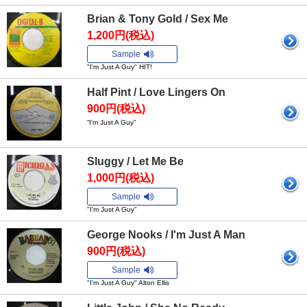
Brian & Tony Gold / Sex Me
1,200円(税込)
Sample
"I'm Just A Guy" HIT!
Half Pint / Love Lingers On
900円(税込)
“I'm Just A Guy”
Sluggy / Let Me Be
1,000円(税込)
Sample
"I'm Just A Guy"
George Nooks / I'm Just A Man
900円(税込)
Sample
"I'm Just A Guy" Alton Ellis