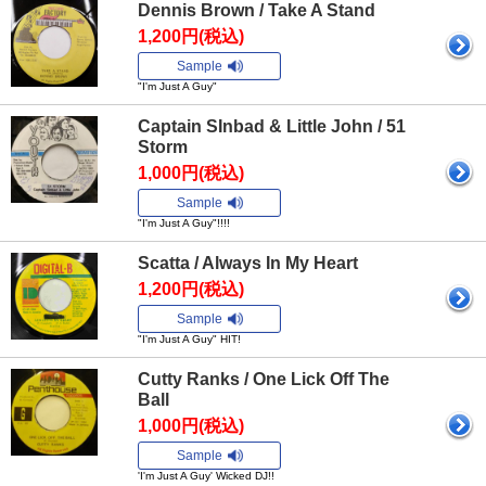
Dennis Brown / Take A Stand
1,200円(税込)
Sample
"I'm Just A Guy"
Captain SInbad & Little John / 51
Storm
1,000円(税込)
Sample
"I'm Just A Guy"!!!!
Scatta / Always In My Heart
1,200円(税込)
Sample
"I'm Just A Guy" HIT!
Cutty Ranks / One Lick Off The
Ball
1,000円(税込)
Sample
'I'm Just A Guy' Wicked DJ!!