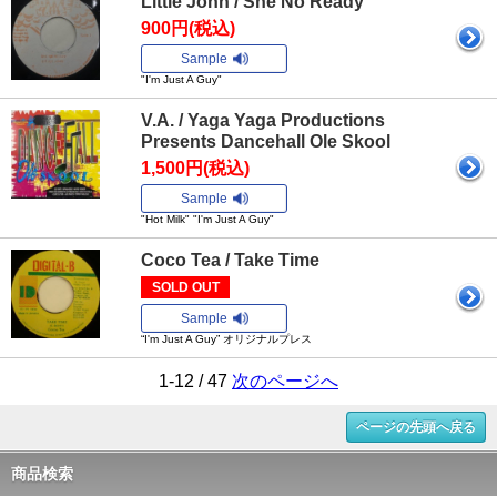
Little John / She No Ready
900円(税込)
Sample
"I'm Just A Guy"
V.A. / Yaga Yaga Productions
Presents Dancehall Ole Skool
1,500円(税込)
Sample
"Hot Milk" "I'm Just A Guy"
Coco Tea / Take Time
SOLD OUT
Sample
“I'm Just A Guy” オリジナルプレス
1-12 / 47
次のページへ
ページの先頭へ戻る
商品検索