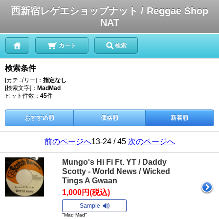
西新宿レゲエショップナット / Reggae Shop
NAT
カート
検索
検索条件
[カテゴリー]：
指定なし
[検索文字]：
MadMad
ヒット件数：
45
件
おすすめ順
価格順
新着順
前のページへ
13-24 / 45
次のページへ
Mungo's Hi Fi Ft. YT / Daddy
Scotty - World News / Wicked
Tings A Gwaan
1,000円(税込)
Sample
"Mad Mad"