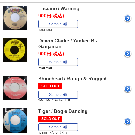
Luciano / Warning
900円(税込)
Sample
"Mad Mad"
Devon Clarke / Yankee B -
Ganjaman
900円(税込)
Sample
'Mad Mad'
Shinehead / Rough & Rugged
SOLD OUT
Sample
"Mad Mad" Wicked DJ!
Tiger / Bogle Dancing
SOLD OUT
Sample
"Bogle" ダンスネタ！