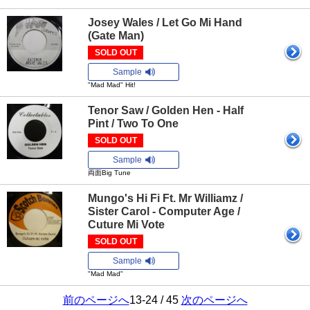
Josey Wales / Let Go Mi Hand
(Gate Man)
SOLD OUT
Sample
"Mad Mad" Hit!
Tenor Saw / Golden Hen - Half
Pint / Two To One
SOLD OUT
Sample
両面Big Tune
Mungo's Hi Fi Ft. Mr Williamz /
Sister Carol - Computer Age /
Cuture Mi Vote
SOLD OUT
Sample
"Mad Mad"
前のページへ
13-24 / 45
次のページへ