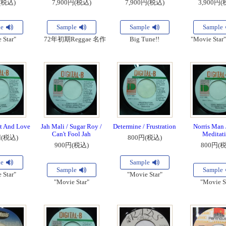
(税込)
7,900円(税込)
7,900円(税込)
3,900円(
le
Sample
Sample
Sample
 Star"
72年初期Reggae 名作
Big Tune!!
"Movie Star
st And Love
Jah Mali / Sugar Roy /
Determine / Frustration
Norris Man 
Can't Fool Jah
Meditat
円(税込)
800円(税込)
900円(税込)
800円(
le
Sample
Sample
Sample
 Star"
"Movie Star"
"Movie Star"
"Movie S