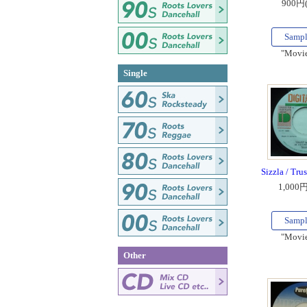
900円
Samp
"Movie
Single
Sizzla / Tru
1,000
Samp
"Movie
Other