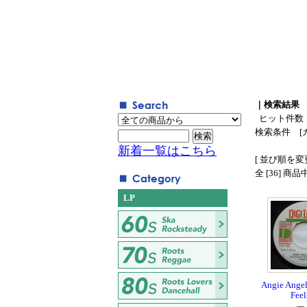
｜検索結果
ヒット件数
検索条件 [
新着一覧はこちら
[ 並び順を変更
全 [36] 商
LP
Angie Angel
Feel