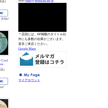
Mail:
rnat[@]nona.dti.ne.jp
税込)
" 大Hit!
＊店頭には、HP掲載のタイトル以
外にも多数の在庫がございます。
是非ご来店ください。
Google Maps
/ Cool
ion
税込)
マイアカウント
tar"