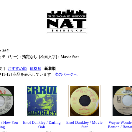
：
36
件
カテゴリー]：
指定なし
[検索文字]：
Movie Star
 ] -
おすすめ順
-
価格順
-
新着順
品中 [1-12] 商品を表示しています
次のページへ
 / How You
Errol Dunkley / Darling
Errol Dunkley / Movie
Wayne Wonder
ing
Ooh
Star
Banton / Bona