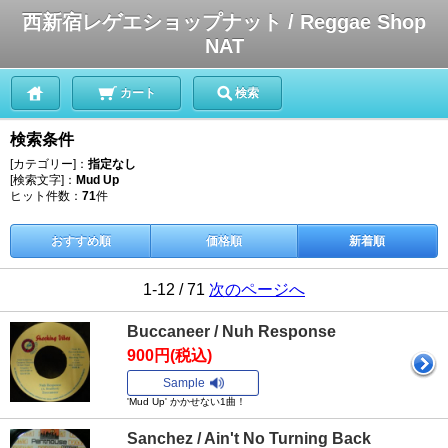
西新宿レゲエショップナット / Reggae Shop
NAT
カート
検索
検索条件
[カテゴリー]：
指定なし
[検索文字]：
Mud Up
ヒット件数：
71
件
おすすめ順
価格順
新着順
1-12 / 71
次のページへ
Buccaneer / Nuh Response
900円(税込)
Sample
'Mud Up' かかせない1曲！
Sanchez / Ain't No Turning Back