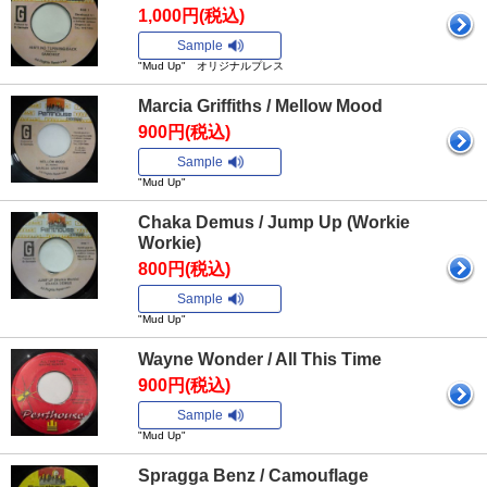
1,000円(税込)
Sample
"Mud Up" オリジナルプレス
Marcia Griffiths / Mellow Mood
900円(税込)
Sample
"Mud Up"
Chaka Demus / Jump Up (Workie
Workie)
800円(税込)
Sample
"Mud Up"
Wayne Wonder / All This Time
900円(税込)
Sample
"Mud Up"
Spragga Benz / Camouflage