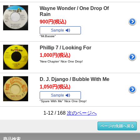
Wayne Wonder / One Drop Of
Rain
900円(税込)
Sample
"Mr.Bassie"
Phillip 7 / Looking For
1,000円(税込)
'New Chapter' Nice One Drop!
D. J. Django / Bubble With Me
1,050円(税込)
Sample
"Spare With Me" Nice One Drop!
1-12 / 168
次のページへ
ページの先頭へ戻る
商品検索