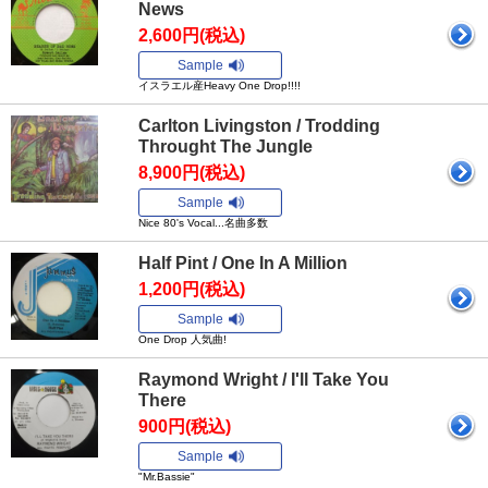
News
2,600円(税込)
Sample
イスラエル産Heavy One Drop!!!!
Carlton Livingston / Trodding
Throught The Jungle
8,900円(税込)
Sample
Nice 80's Vocal...名曲多数
Half Pint / One In A Million
1,200円(税込)
Sample
One Drop 人気曲!
Raymond Wright / I'll Take You
There
900円(税込)
Sample
"Mr.Bassie"