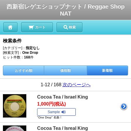
西新宿レゲエショップナット / Reggae Shop
NAT
カート
検索
検索条件
[カテゴリー]：
指定なし
[検索文字]：
One Drop
ヒット件数：
168
件
おすすめ順
価格順
新着順
1-12 / 168
次のページへ
Cocoa Tea / Israel King
1,000円(税込)
Sample
"One Drop" 名曲！
Cocoa Tea / Isreal King