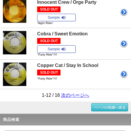
Innocent Crew / Orge Party
SOLD OUT
Sample
'Night Rider'
Cobra / Sweet Emotion
SOLD OUT
Sample
"Party Ride"!!!!
Copper Cat / Stay In School
SOLD OUT
"Party Ride"!!!!
1-12 / 16
次のページへ
ページの先頭へ戻る
商品検索