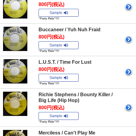
800円(税込)
Sample
"Party Ride"!!!!
Buccaneer / Yuh Nuh Fraid
800円(税込)
Sample
"Party Ride"!!!!
L.U.S.T. / Time For Lust
800円(税込)
Sample
"Party Ride"!!!!
Richie Stephens / Bounty Killer /
Big Life (Hip Hop)
800円(税込)
Sample
"Party Ride"!!!!
Merciless / Can't Play Me