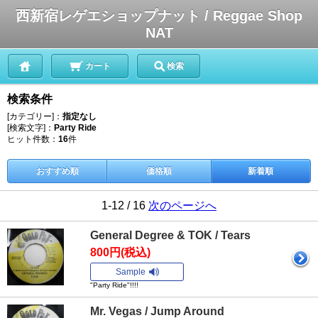
西新宿レゲエショップナット / Reggae Shop
NAT
カート
検索
検索条件
[カテゴリー]：
指定なし
[検索文字]：
Party Ride
ヒット件数：
16
件
おすすめ順
価格順
新着順
1-12 / 16
次のページへ
General Degree & TOK / Tears
800円(税込)
Sample
"Party Ride"!!!!
Mr. Vegas / Jump Around