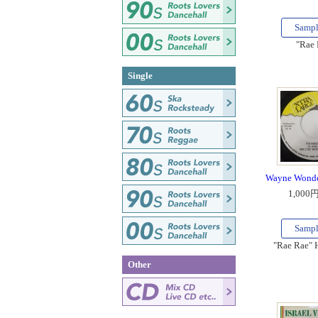
Samp
"Rae 
Single
Wayne Wonde
1,000
Samp
"Rae Rae" H
Other