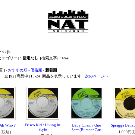
：
92
件
カテゴリー]：
指定なし
[検索文字]：
Rae
 ] -
おすすめ順
-
価格順
-
新着順
へ
全 [92] 商品中 [13-24] 商品を表示しています
次のページへ
Frisco Kid / Living In
 Ah Who ?
Baby Cham / Que
Spragga Benz 
Style
Serra(Bumper Cart
円(税込)
1,000円(