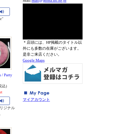
Mail:
rnat[@]nona.dti.ne.jp
e"
＊店頭には、HP掲載のタイトル以
外にも多数の在庫がございます。
是非ご来店ください。
Google Maps
 / Party
税込)
ut
マイアカウント
オリジナル
ス