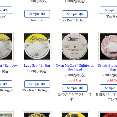
1,000円(税込)
1,000円(税込)
le
Sample
Sample
Sample
Rae"
"Rae Ra
"Rae Rae"
"Rae Rae" Hit Jugglin
r / Rainbow
Lady Saw / Eh Em
Gwen McCrae / Girlfriends
Dennis Brown
Boyfriend
Time
円(税込)
1,000円(税込)
2,300円(税込)
2,900円(
Sold Out
Sold O
le
Sample
Sample
Sample
it Jugglin
"Rae Rae" Hit Jugglin
あのグエンマクレーで
名曲カバー 
す！！
プレ