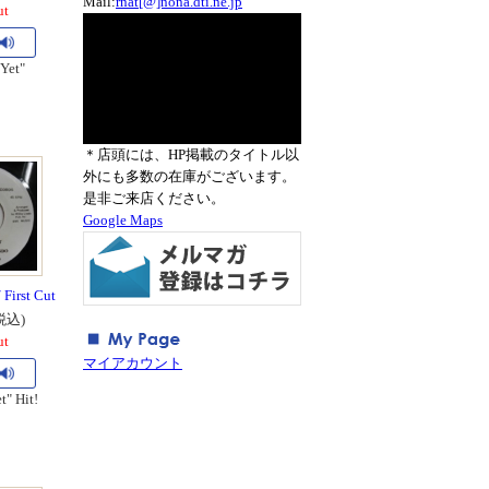
Mail:
rnat[@]nona.dti.ne.jp
ut
Yet"
＊店頭には、HP掲載のタイトル以
外にも多数の在庫がございます。
是非ご来店ください。
Google Maps
 First Cut
税込)
ut
マイアカウント
t" Hit!