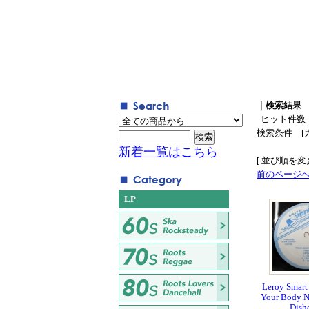
｜検索結果
ヒット件数
検索条件 [
新着一覧はこちら
[ 並び順を変更
前のページ
LP
Leroy Smart 
Your Body N
Dish