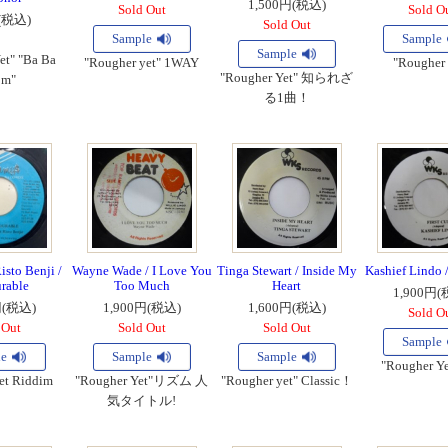
1,500円(税込)
Sold Out
Sold O
(税込)
Sold Out
Sample
Sample
Sample
et" "Ba Ba
"Rougher yet" 1WAY
"Rougher 
"Rougher Yet" 知られざ
om"
る1曲！
sto Benji /
Wayne Wade / I Love You
Tinga Stewart / Inside My
Kashief Lindo /
rable
Too Much
Heart
1,900円(
円(税込)
1,900円(税込)
1,600円(税込)
Sold O
 Out
Sold Out
Sold Out
Sample
le
Sample
Sample
"Rougher Ye
et Riddim
"Rougher Yet"リズム 人
"Rougher yet" Classic！
気タイトル!