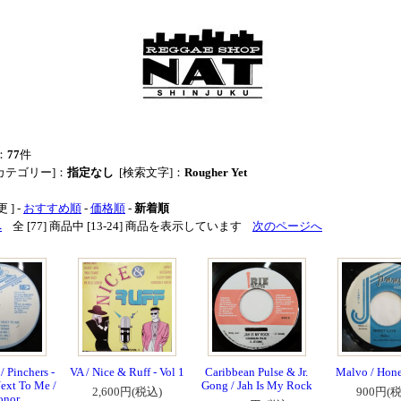
：
77
件
カテゴリー]：
指定なし
[検索文字]：
Rougher Yet
 ] -
おすすめ順
-
価格順
-
新着順
へ
全 [77] 商品中 [13-24] 商品を表示しています
次のページへ
/ Pinchers -
VA / Nice & Ruff - Vol 1
Caribbean Pulse & Jr.
Malvo / Hon
ext To Me /
Gong / Jah Is My Rock
2,600円(税込)
900円(
onor