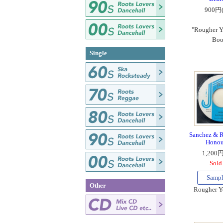
900円
"Rougher Y
Bo
Single
Sanchez & Ri
Honou
1,200
Sold
Samp
Other
Rougher Y