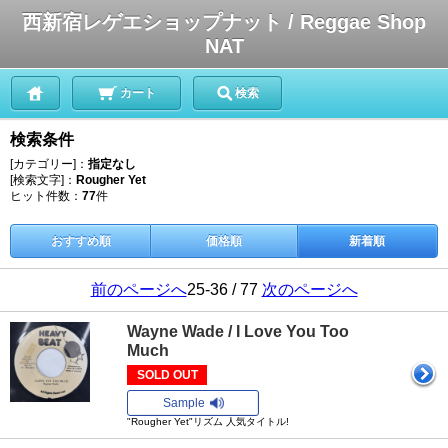
西新宿レゲエショップナット / Reggae Shop
NAT
カート
検索
検索条件
[カテゴリー]：
指定なし
[検索文字]：
Rougher Yet
ヒット件数：
77
件
おすすめ順
価格順
新着順
前のページへ
25-36 / 77
次のページへ
Wayne Wade / I Love You Too
Much
SOLD OUT
Sample
"Rougher Yet"リズム 人気タイトル!