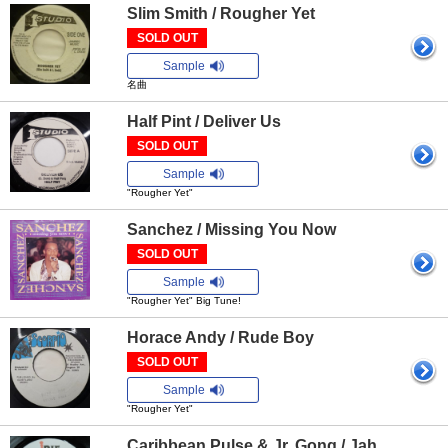
Slim Smith / Rougher Yet
SOLD OUT
Sample
名曲
Half Pint / Deliver Us
SOLD OUT
Sample
"Rougher Yet"
Sanchez / Missing You Now
SOLD OUT
Sample
"Rougher Yet" Big Tune!
Horace Andy / Rude Boy
SOLD OUT
Sample
"Rougher Yet"
Caribbean Pulse & Jr. Gong / Jah