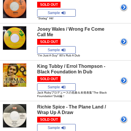
SOLD OUT
Sample
"Stalag" Hit!
Josey Wales / Wrong Fe Come
Call Me
SOLD OUT
Sample
"I'm Just A Guy" 80's Rub A Dub
King Tubby / Errol Thompson -
Black Foundation In Dub
SOLD OUT
Sample
Jack Rubyプロデュースの名曲＆未発表集"The Black
Foundation"Dub編！
Richie Spice - The Plane Land /
Wrap Up A Draw
SOLD OUT
Sample