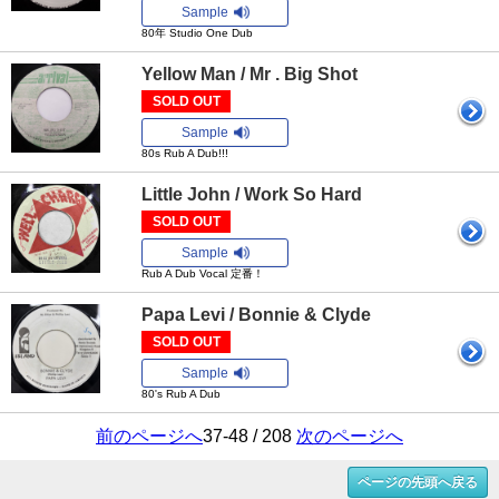
Sample
80年 Studio One Dub
Yellow Man / Mr . Big Shot
SOLD OUT
Sample
80s Rub A Dub!!!
Little John / Work So Hard
SOLD OUT
Sample
Rub A Dub Vocal 定番！
Papa Levi / Bonnie & Clyde
SOLD OUT
Sample
80's Rub A Dub
前のページへ
37-48 / 208
次のページへ
ページの先頭へ戻る