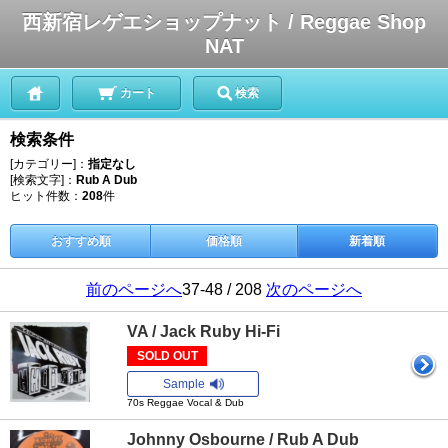
西新宿レゲエショップナット / Reggae Shop
NAT
カート
検索
検索条件
[カテゴリー]：
指定なし
[検索文字]：
Rub A Dub
ヒット件数：
208
件
おすすめ順
価格順
新着順
前のページへ
37-48 / 208
次のページへ
VA / Jack Ruby Hi-Fi
SOLD OUT
Sample
70s Reggae Vocal & Dub
Johnny Osbourne / Rub A Dub