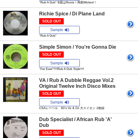
"Rub A Dub" B面はRoots！両面Wicked！
Richie Spice / Di Plane Land
SOLD OUT
Sample
"Rub A Dub"
Simple Simon / You're Gonna Die
SOLD OUT
Sample
"Far East"!!!!Rub A Dub Style!!!!
VA / Rub A Dubble Reggae Vol.2
Original Twelve Inch Disco Mixes
SOLD OUT
Sample
CSAレーベル 80's Vo & DJ 大スイセン 2枚組
Dub Specialist / African Rub 'A'
Dub
SOLD OUT