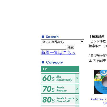
｜検索結果
ヒット件数
検索条件 [
新着一覧はこちら
[ 並び順を変更
全 [2] 商品
LP
Gold Dust /
G