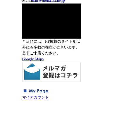
Mail:
rnat[@]nona.dti.ne.jp
＊店頭には、HP掲載のタイトル以
外にも多数の在庫がございます。
是非ご来店ください。
Google Maps
マイアカウント