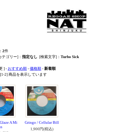
：
2
件
カテゴリー]：
指定なし
[検索文字]：
Turbo Sick
 ] -
おすすめ順
-
価格順
-
新着順
中 [1-2] 商品を表示しています
 Glaze A Mi
Gringo / Cellular Bill
un
1,900円(税込)