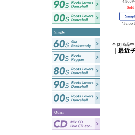
4,900
Sold
Samp
"Turbo 
Single
全 [2] 商品
｜最近
Other