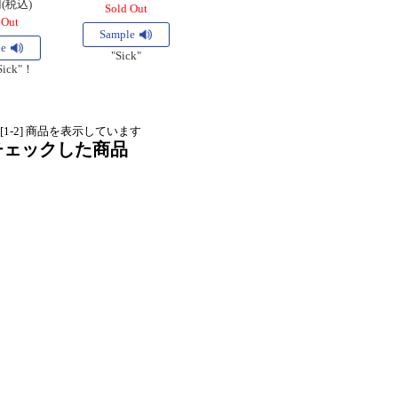
円(税込)
Sold Out
 Out
Sample
le
"Sick"
Sick"！
中 [1-2] 商品を表示しています
チェックした商品