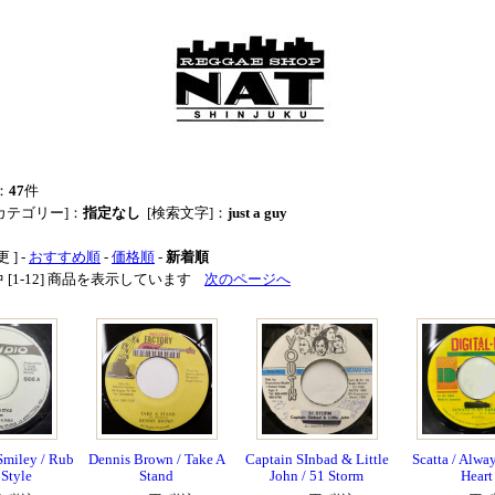
：
47
件
カテゴリー]：
指定なし
[検索文字]：
just a guy
 ] -
おすすめ順
-
価格順
-
新着順
品中 [1-12] 商品を表示しています
次のページへ
miley / Rub
Dennis Brown / Take A
Captain SInbad & Little
Scatta / Alwa
Style
Stand
John / 51 Storm
Heart