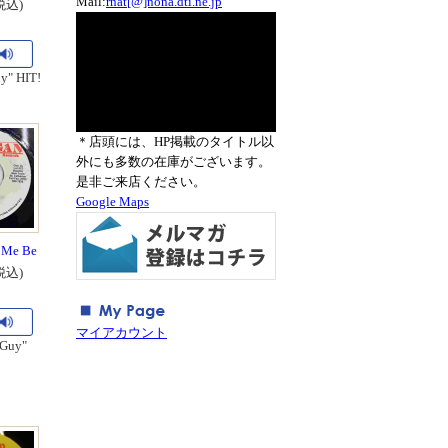
Mail:
rnat[@]nona.dti.ne.jp
税込)
uy" HIT!
＊店頭には、HP掲載のタイトル以
外にも多数の在庫がございます。
是非ご来店ください。
Google Maps
t Me Be
税込)
マイアカウント
 Guy"