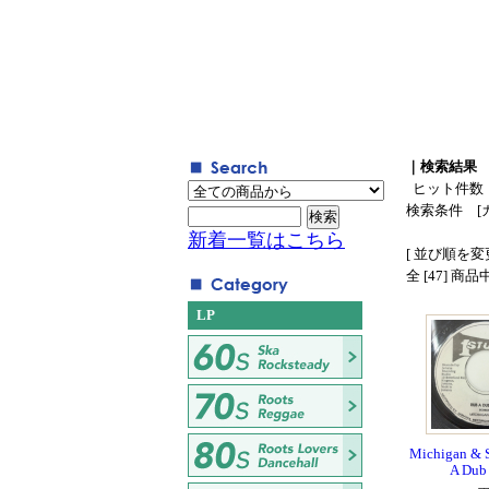
｜検索結果
ヒット件数
検索条件 [
新着一覧はこちら
[ 並び順を変更
全 [47] 商
LP
Michigan & S
A Dub 