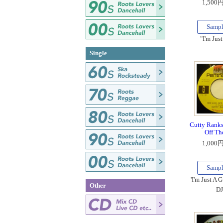
1,500
Samp
"I'm Jus
Single
Cutty Ranks
Off Th
1,000
Samp
'I'm Just A 
Other
DJ