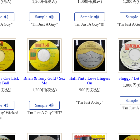
円(税込)
1,200円(税込)
1,000円(税込)
1,200円(
le
Sample
Sample
Sample
t A Guy"
"I'm Just A Guy"
"I'm Just A Guy"!!!!
"I'm Just A G
 / One Lick
Brian & Tony Gold / Sex
Half Pint / Love Lingers
Sluggy / Le
e Ball
Me
On
1,000円(
円(税込)
1,200円(税込)
900円(税込)
Sample
“I'm Just A Guy”
le
Sample
"I'm Just A
Guy' Wicked
"I'm Just A Guy" HIT!
!!