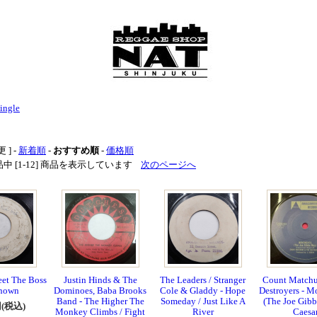
ingle
 ] -
新着順
-
おすすめ順
-
価格順
 商品中 [1-12] 商品を表示しています
次のページへ
eet The Boss
Justin Hinds & The
The Leaders / Stranger
Count Matchu
nown
Dominoes, Baba Brooks
Cole & Gladdy - Hope
Destroyers - 
Band - The Higher The
Someday / Just Like A
(The Joe Gibb
円(税込)
Monkey Climbs / Fight
River
Caesa