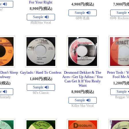
For Your Right
e
4,900円(税込)
7,900円(
8,900円(税込)
e!
Sample
Sample
Sample
68年名曲
69年 Rockste
両面Ska Vocal
Don't Sleep
Gaylads / Hard To Confess
Desmond Dekker & The
Peter Tosh / Y
Subway
Aces - Get Up Adina / You
Fool Me A
1,600円(税込)
Can Get It If You Realy
円(税込)
1,200円(
Want
Sample
e
8,900円(税込)
Sample
60's Classic
ksteady
Reggae Vo
Sample
Killer Ska Vocal