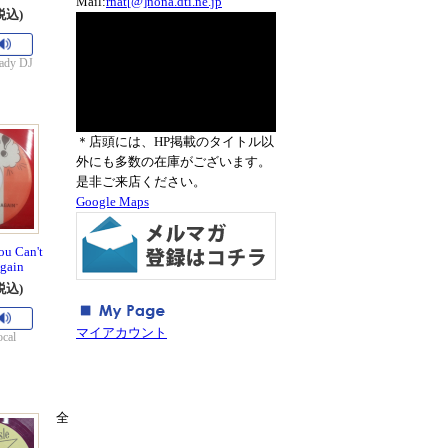
Mail:
rnat[@]nona.dti.ne.jp
税込)
ady DJ
＊店頭には、HP掲載のタイトル以
外にも多数の在庫がございます。
是非ご来店ください。
Google Maps
ou Can't
gain
税込)
マイアカウント
cal
全