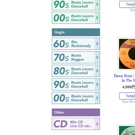
Sampl
Rar
Single
Dawn Penn / 
In The 
4,900
Sampl
Rare Roc
Other