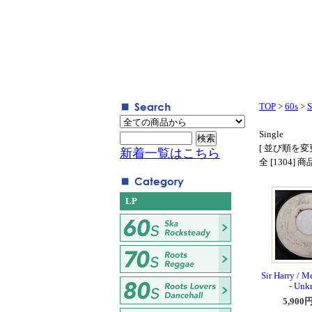
TOP
>
60s
>
S
Single
[ 並び順を変更
新着一覧はこちら
全 [1304]
LP
Sir Harry / M
- Unk
5,900