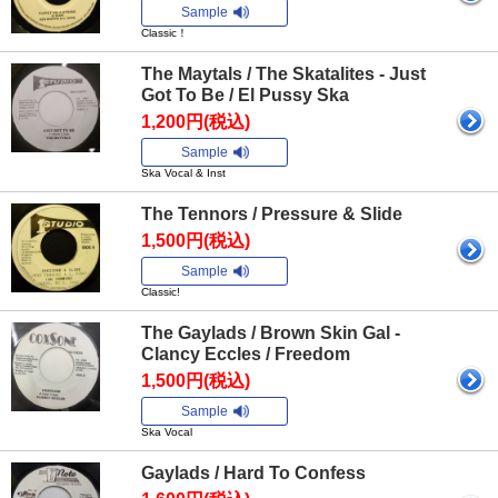
Sample
Classic！
The Maytals / The Skatalites - Just
Got To Be / El Pussy Ska
1,200円(税込)
Sample
Ska Vocal & Inst
The Tennors / Pressure & Slide
1,500円(税込)
Sample
Classic!
The Gaylads / Brown Skin Gal -
Clancy Eccles / Freedom
1,500円(税込)
Sample
Ska Vocal
Gaylads / Hard To Confess