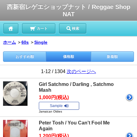
西新宿レゲエショップナット / Reggae Shop
NAT
カート
検索
ホーム
＞
60s
＞
Single
おすすめ順
価格順
新着順
1-12 / 1304
次のページへ
Girl Satchmo / Darling , Satchmo
Mash
1,000円(税込)
Sample
Jamaican Oldies
Peter Tosh / You Can't Fool Me
Again
1,200円(税込)