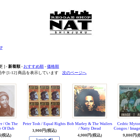
LP
 ] -
新着順
-
おすすめ順
-
価格順
 商品中 [1-12] 商品を表示しています
次のページへ
r / On The
Peter Tosh / Equal Rights
Bob Marley & The Wailers
Cedric Myto
e Of Dub
/ Natty Dread
Congos / Image
3,900円(税込)
円(税込)
4,900円(税込)
9,800円(
Sample