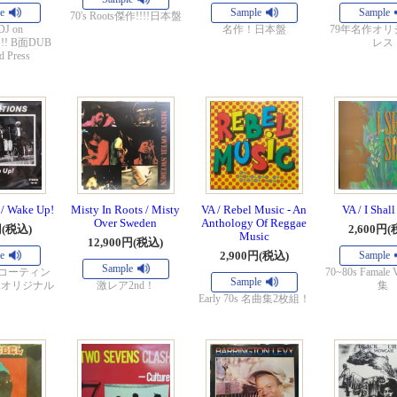
e
Sample
Sample
70's Roots傑作!!!!日本盤
DJ on
名作！日本盤
79年名作オリ
!!!! B面DUB
レス
 Press
 / Wake Up!
Misty In Roots / Misty
VA / Rebel Music - An
VA / I Shall
Over Sweden
Anthology Of Reggae
円(税込)
2,600円(
Music
12,900円(税込)
e
2,900円(税込)
Sample
Sample
cal コーティン
70~80s Famale
Sample
Kオリジナル
激レア2nd！
集
Early 70s 名曲集2枚組！