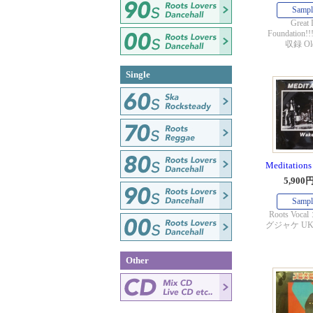
Sampl
Great 
Foundation!
収録 Old
Single
Meditations
5,900
Sampl
Roots Vo
グジャケ U
Other