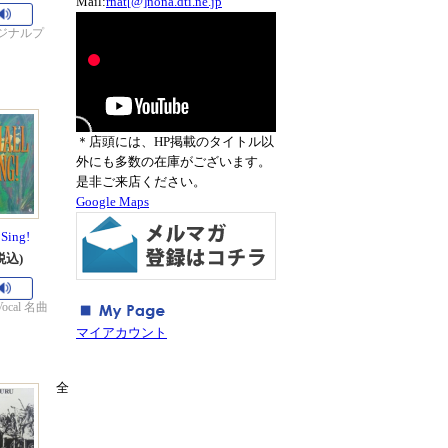
Mail:
rnat[@]nona.dti.ne.jp
ジナルプ
＊店頭には、HP掲載のタイトル以
外にも多数の在庫がございます。
是非ご来店ください。
Google Maps
 Sing!
税込)
 Vocal 名曲
マイアカウント
全