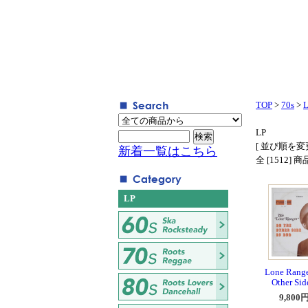
TOP
>
70s
>
LP
[ 並び順を変更
新着一覧はこちら
全 [1512]
LP
Lone Range
Other Sid
9,800