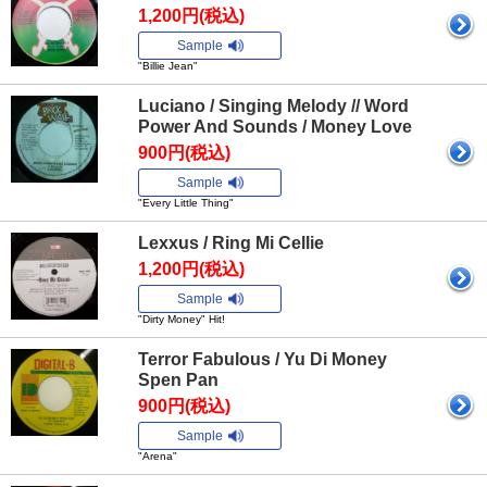
1,200円(税込)
Sample
"Billie Jean"
Luciano / Singing Melody // Word
Power And Sounds / Money Love
900円(税込)
Sample
"Every Little Thing"
Lexxus / Ring Mi Cellie
1,200円(税込)
Sample
"Dirty Money" Hit!
Terror Fabulous / Yu Di Money
Spen Pan
900円(税込)
Sample
"Arena"