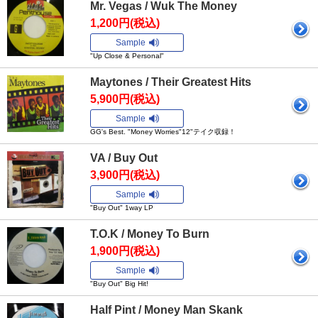
Mr. Vegas / Wuk The Money
1,200円(税込)
Sample
"Up Close & Personal"
Maytones / Their Greatest Hits
5,900円(税込)
Sample
GG's Best. "Money Worries"12"テイク収録！
VA / Buy Out
3,900円(税込)
Sample
"Buy Out" 1way LP
T.O.K / Money To Burn
1,900円(税込)
Sample
"Buy Out" Big Hit!
Half Pint / Money Man Skank