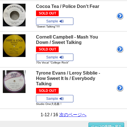
Cocoa Tea / Police Don't Fear
SOLD OUT
Sample
"Sweet Talking"!!!!
Cornell Campbell - Mash You
Down / Sweet Talking
SOLD OUT
Sample
70s Vocal "College Rock"
Tyrone Evans / Leroy Sibblie -
How Sweet It Is / Everybody
Talking
SOLD OUT
Sample
Studio One大名曲！
1-12 / 16
次のページへ
ページの先頭へ戻る