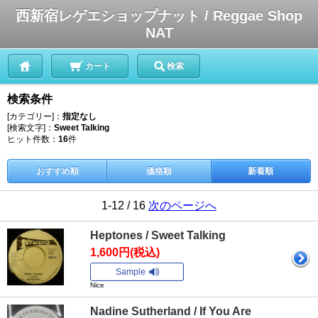
西新宿レゲエショップナット / Reggae Shop
NAT
カート
検索
検索条件
[カテゴリー]：
指定なし
[検索文字]：
Sweet Talking
ヒット件数：
16
件
おすすめ順
価格順
新着順
1-12 / 16
次のページへ
Heptones / Sweet Talking
1,600円(税込)
Sample
Nice
Nadine Sutherland / If You Are