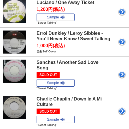
Luciano / One Away Ticket
1,200円(税込)
Sample
"Sweet Talking"
Errol Dunkley / Leroy Sibbles -
You'll Never Know / Sweet Talking
1,000円(税込)
名曲Self Cover
Sanchez / Another Sad Love
Song
SOLD OUT
Sample
"Sweet Talking"
Charlie Chaplin / Down In A Mi
Culture
SOLD OUT
Sample
"Sweet Talking"