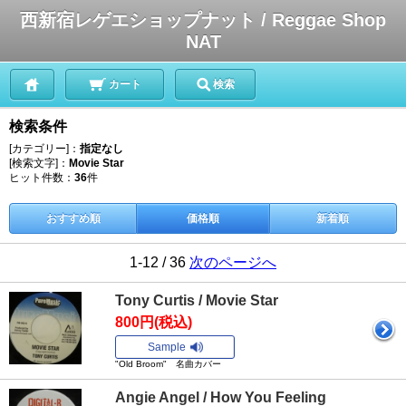
西新宿レゲエショップナット / Reggae Shop
NAT
カート
検索
検索条件
[カテゴリー]：
指定なし
[検索文字]：
Movie Star
ヒット件数：
36
件
おすすめ順
価格順
新着順
1-12 / 36
次のページへ
Tony Curtis / Movie Star
800円(税込)
Sample
"Old Broom" 名曲カバー
Angie Angel / How You Feeling