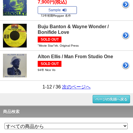
7,900円(税込)
Sample
72年初期Reggae 名作
Buju Banton & Wayne Wonder /
Bonifide Love
SOLD OUT
"Movie Star"trk. Original Press
Alton Ellis / Man From Studio One
SOLD OUT
94年 Nice Vo
1-12 / 36
次のページへ
ページの先頭へ戻る
商品検索